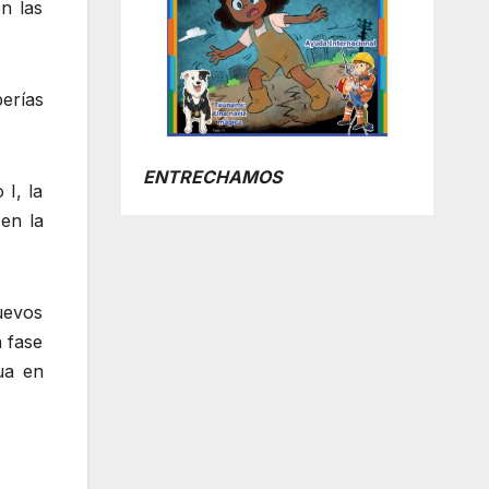
n las
erías
ENTRECHAMOS
I, la
en la
uevos
 fase
ua en