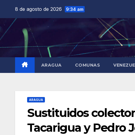
Saltar
8 de agosto de 2026
9:34 am
al
contenido
ARAGUA
COMUNAS
VENEZU
ARAGUA
Sustituidos colecto
Tacarigua y Pedro J