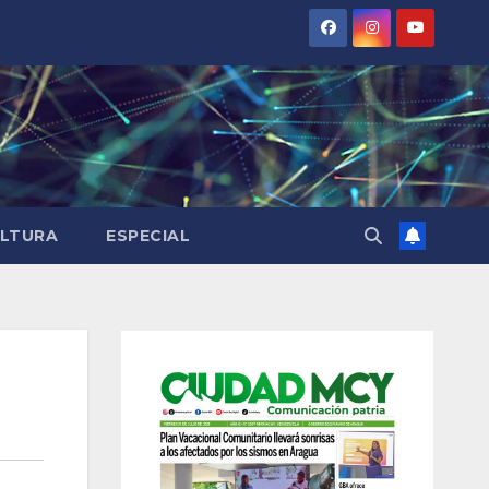
LTURA
ESPECIAL