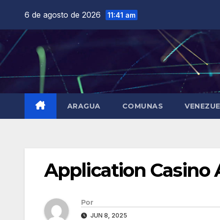
Saltar
6 de agosto de 2026
11:41 am
al
contenido
ARAGUA
COMUNAS
VENEZU
Application Casino 
Por
JUN 8, 2025