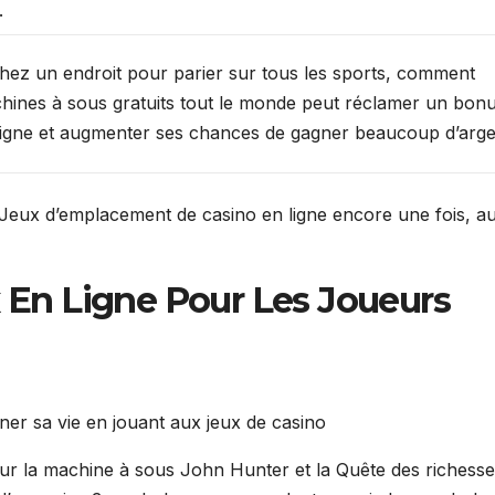
.
hez un endroit pour parier sur tous les sports, comment
chines à sous gratuits tout le monde peut réclamer un bon
ligne et augmenter ses chances de gagner beaucoup d’arge
Jeux d’emplacement de casino en ligne encore une fois, a
x En Ligne Pour Les Joueurs
er sa vie en jouant aux jeux de casino
ur la machine à sous John Hunter et la Quête des richesse