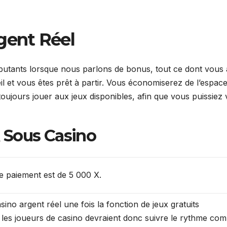
gent Réel
ébutants lorsque nous parlons de bonus, tout ce dont vous
l et vous êtes prêt à partir. Vous économiserez de l’espace
oujours jouer aux jeux disponibles, afin que vous puissiez
 Sous Casino
le paiement est de 5 000 X.
sino argent réel une fois la fonction de jeux gratuits
, les joueurs de casino devraient donc suivre le rythme co