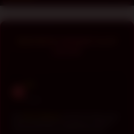
Setiap member resmi JACKTOTO mendapatkan akses
pilihan provider terkemuka lainnya.
langsung ke fitur Live RTP Slot yang diperbarui secara
real-time lengkap dengan rekomendasi jam hoki dan pola
gacor harian.
TESTIMONI MEMBER SLOT
GACOR
Rian
R
Surabaya
Main
Gates of Olympus
di JACKTOTO dapet maxwin
pertama kali! Withdraw 45 juta langsung cair dalam 3
menit tanpa ribet. Situs slot paling rekomendasi!