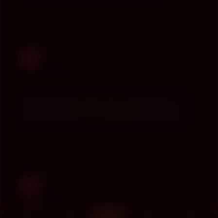
Dewi
D
Bandung
Pattern pola RTP dari adminnya terbukti ampuh. Iseng
deposit 50rb main
Mahjong Ways 2
malah tembus
jutaan rupiah. Proses wd via QRIS juga cepet banget.
Hendra
H
Medan