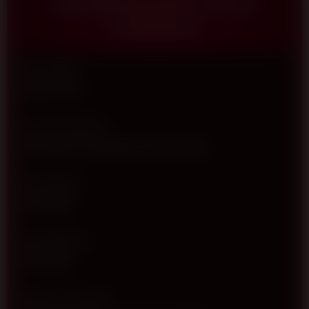
INFORMASI SLOT GACOR
mengatasnamakan
JACKTOTO.
JACKTOTO
V
i
Nama Situs
e
JACKTOTO
w
l
i
Jenis Permainan
c
Slot Online, Pragmatic Play, PG Soft
e
n
s
Min Deposit
e
Rp 10.000
d
e
Min Withdraw
t
a
Rp 50.000
i
l
Metode Transaksi
s