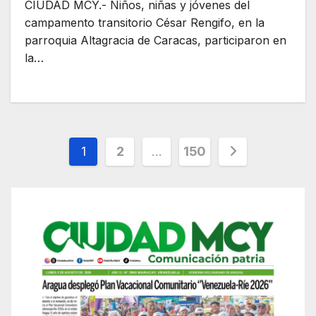
CIUDAD MCY.- Niños, niñas y jóvenes del
campamento transitorio César Rengifo, en la
parroquia Altagracia de Caracas, participaron en
la…
Posts
1
2
…
150
pagination