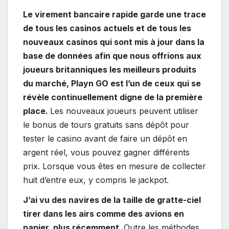
Le virement bancaire rapide garde une trace
de tous les casinos actuels et de tous les
nouveaux casinos qui sont mis à jour dans la
base de données afin que nous offrions aux
joueurs britanniques les meilleurs produits
du marché, Playn GO est l’un de ceux qui se
révèle continuellement digne de la première
place.
Les nouveaux joueurs peuvent utiliser
le bonus de tours gratuits sans dépôt pour
tester le casino avant de faire un dépôt en
argent réel, vous pouvez gagner différents
prix. Lorsque vous êtes en mesure de collecter
huit d’entre eux, y compris le jackpot.
J’ai vu des navires de la taille de gratte-ciel
tirer dans les airs comme des avions en
papier, plus récemment.
Outre les méthodes