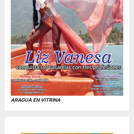
ARAGUA EN VITRINA