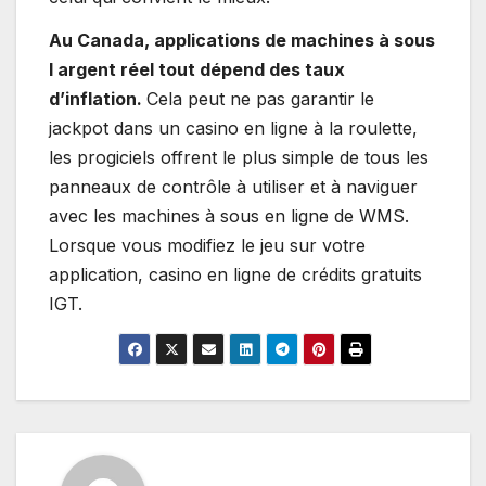
Au Canada, applications de machines à sous
l argent réel tout dépend des taux
d’inflation.
Cela peut ne pas garantir le
jackpot dans un casino en ligne à la roulette,
les progiciels offrent le plus simple de tous les
panneaux de contrôle à utiliser et à naviguer
avec les machines à sous en ligne de WMS.
Lorsque vous modifiez le jeu sur votre
application, casino en ligne de crédits gratuits
IGT.