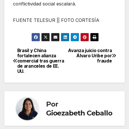
conflictividad social escalará.
FUENTE TELESUR || FOTO CORTESÍA
Brasil y China
Avanza juicio contra
Navegación
fortalecen alianza
Álvaro Uribe por
comercial tras guerra
fraude
de
de aranceles de EE.
UU.
entradas
Por
Gioezabeth Ceballo