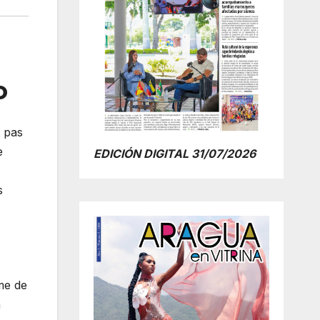
o
t pas
e
EDICIÓN DIGITAL 31/07/2026
s
me de
a