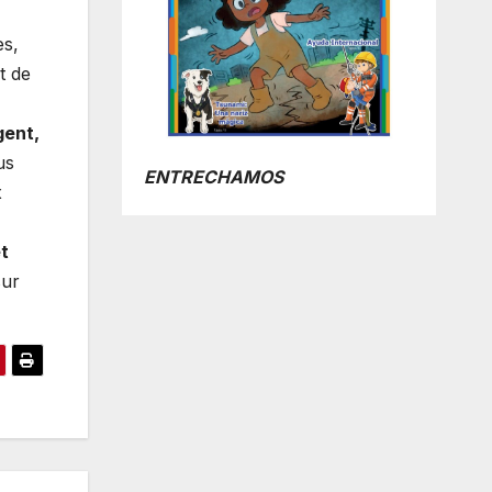
es,
t de
gent,
us
ENTRECHAMOS
x
t
sur