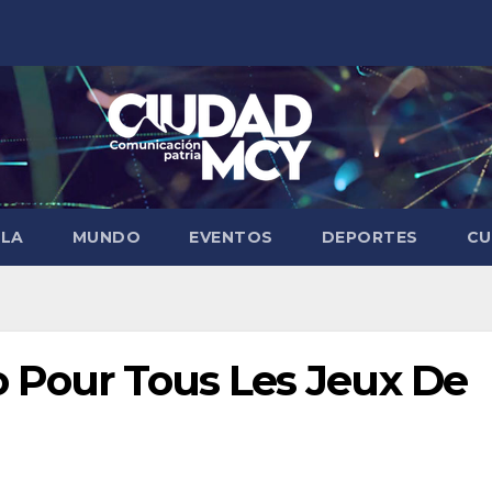
ELA
MUNDO
EVENTOS
DEPORTES
CU
 Pour Tous Les Jeux De