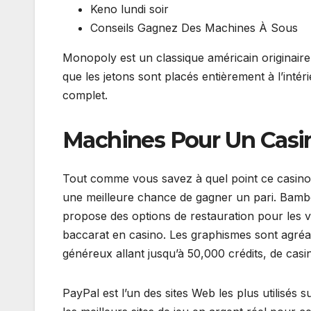
Keno lundi soir
Conseils Gagnez Des Machines À Sous
Monopoly est un classique américain originaire
que les jetons sont placés entièrement à l’inté
complet.
Machines Pour Un Casi
Tout comme vous savez à quel point ce casino
une meilleure chance de gagner un pari. Bambe
propose des options de restauration pour les vi
baccarat en casino. Les graphismes sont agréab
généreux allant jusqu’à 50,000 crédits, de casi
PayPal est l’un des sites Web les plus utilisés