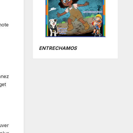
note
ENTRECHAMOS
nnez
get
uver