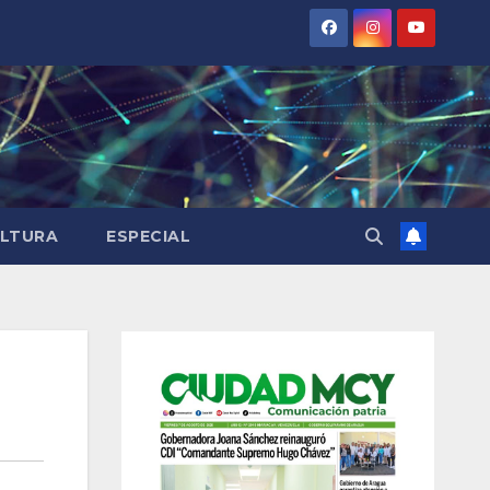
LTURA
ESPECIAL