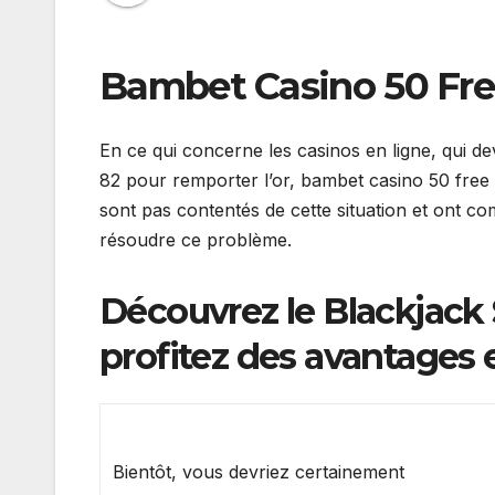
Bambet Casino 50 Fre
En ce qui concerne les casinos en ligne, qui devr
82 pour remporter l’or, bambet casino 50 free 
sont pas contentés de cette situation et ont 
résoudre ce problème.
Découvrez le Blackjack 
profitez des avantages 
Bientôt, vous devriez certainement