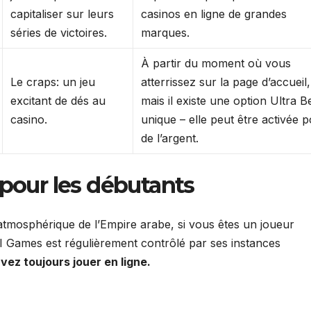
capitaliser sur leurs
casinos en ligne de grandes
séries de victoires.
marques.
À partir du moment où vous
Le craps: un jeu
atterrissez sur la page d’accueil,
excitant de dés au
mais il existe une option Ultra B
casino.
unique – elle peut être activée 
de l’argent.
 pour les débutants
atmosphérique de l’Empire arabe, si vous êtes un joueur
TI Games est régulièrement contrôlé par ses instances
ez toujours jouer en ligne.