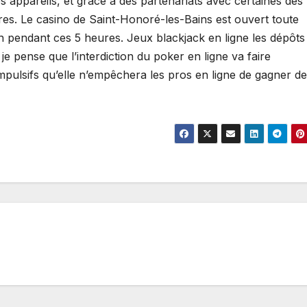
es appareils, et grâce à des partenariats avec certaines des
res. Le casino de Saint-Honoré-les-Bains est ouvert toute
 pendant ces 5 heures. Jeux blackjack en ligne les dépôts 
 pense que l’interdiction du poker en ligne va faire
pulsifs qu’elle n’empêchera les pros en ligne de gagner de