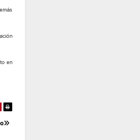
además
ación
eto en
io