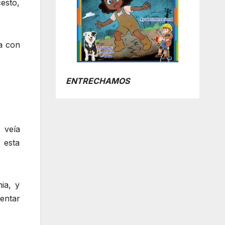
cesto,
a con
ENTRECHAMOS
 veía
 esta
ia, y
entar