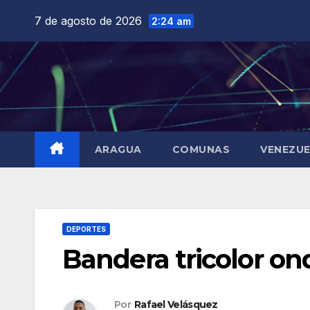
Saltar
7 de agosto de 2026
2:24 am
al
contenido
ARAGUA
COMUNAS
VENEZU
DEPORTES
Bandera tricolor on
Por
Rafael Velásquez