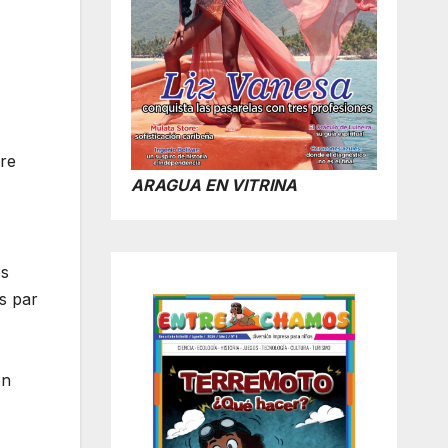
tre
ARAGUA EN VITRINA
es
s par
on