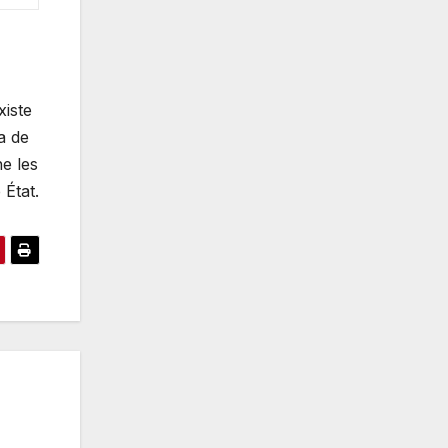
xiste
a de
he les
 État.