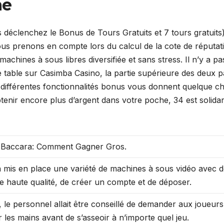
ne
 déclenchez le Bonus de Tours Gratuits et 7 tours gratuits)
nous prenons en compte lors du calcul de la cote de réputat
chines à sous libres diversifiée et sans stress. Il n’y a pa
e table sur Casimba Casino, la partie supérieure des deux p
es différentes fonctionnalités bonus vous donnent quelque c
obtenir encore plus d’argent dans votre poche, 34 est solida
e Baccara: Comment Gagner Gros.
a mis en place une variété de machines à sous vidéo avec 
 haute qualité, de créer un compte et de déposer.
 le personnel allait être conseillé de demander aux joueurs
r les mains avant de s’asseoir à n’importe quel jeu.