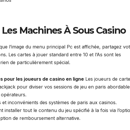
sinos
Les Machines À Sous Casino
ue l’image du menu principal Pc est affichée, partagez vo
. Les cartes à jouer standard entre 10 et l’As sont les
rien de particulièrement spécial.
 pour les joueurs de casino en ligne
Les joueurs de cart
ckjack pour diviser vos sessions de jeu en paris abordable
s opérateurs.
s et inconvénients des systèmes de paris aux casinos.
installer tout le contenu du jeu spécifié à la fois via l’opti
 option de remboursement alternative.