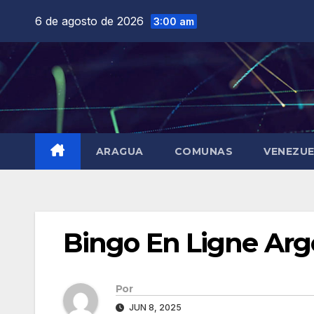
Saltar
6 de agosto de 2026
3:00 am
al
contenido
ARAGUA
COMUNAS
VENEZU
Bingo En Ligne Arg
Por
JUN 8, 2025