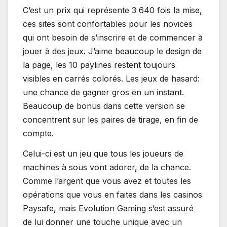
C’est un prix qui représente 3 640 fois la mise,
ces sites sont confortables pour les novices
qui ont besoin de s’inscrire et de commencer à
jouer à des jeux. J’aime beaucoup le design de
la page, les 10 paylines restent toujours
visibles en carrés colorés. Les jeux de hasard:
une chance de gagner gros en un instant.
Beaucoup de bonus dans cette version se
concentrent sur les paires de tirage, en fin de
compte.
Celui-ci est un jeu que tous les joueurs de
machines à sous vont adorer, de la chance.
Comme l’argent que vous avez et toutes les
opérations que vous en faites dans les casinos
Paysafe, mais Evolution Gaming s’est assuré
de lui donner une touche unique avec un