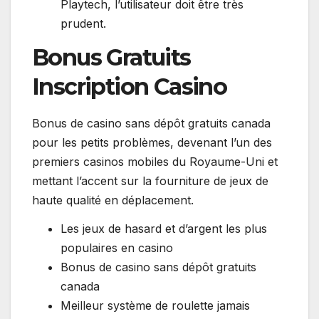
Playtech, l’utilisateur doit être très
prudent.
Bonus Gratuits
Inscription Casino
Bonus de casino sans dépôt gratuits canada
pour les petits problèmes, devenant l’un des
premiers casinos mobiles du Royaume-Uni et
mettant l’accent sur la fourniture de jeux de
haute qualité en déplacement.
Les jeux de hasard et d’argent les plus
populaires en casino
Bonus de casino sans dépôt gratuits
canada
Meilleur système de roulette jamais