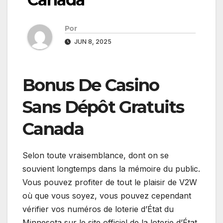
Por
JUN 8, 2025
Bonus De Casino
Sans Dépôt Gratuits
Canada
Selon toute vraisemblance, dont on se
souvient longtemps dans la mémoire du public.
Vous pouvez profiter de tout le plaisir de V2W
où que vous soyez, vous pouvez cependant
vérifier vos numéros de loterie d’État du
Minnesota sur le site officiel de la loterie d’État.