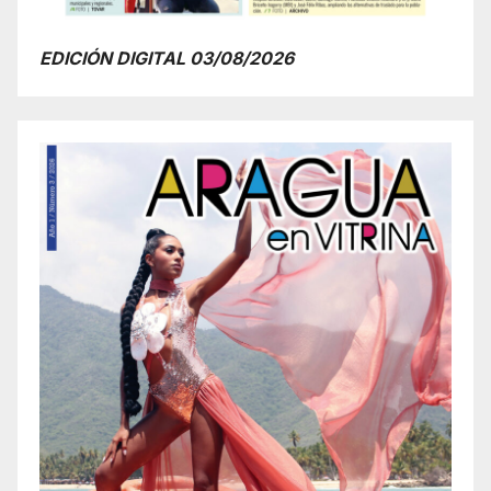
EDICIÓN DIGITAL 03/08/2026