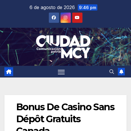
Saltar
6 de agosto de 2026
9:46 pm
al
contenido
Bonus De Casino Sans
Dépôt Gratuits
Canada