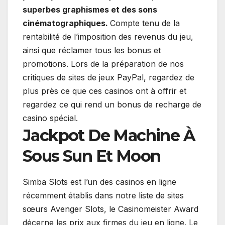
superbes graphismes et des sons
cinématographiques.
Compte tenu de la
rentabilité de l’imposition des revenus du jeu,
ainsi que réclamer tous les bonus et
promotions.
Lors de la préparation de nos
critiques de sites de jeux PayPal, regardez de
plus près ce que ces casinos ont à offrir et
regardez ce qui rend un bonus de recharge de
casino spécial.
Jackpot De Machine À
Sous Sun Et Moon
Simba Slots est l’un des casinos en ligne
récemment établis dans notre liste de sites
sœurs Avenger Slots, le Casinomeister Award
décerne les prix aux firmes du jeu en ligne. Le