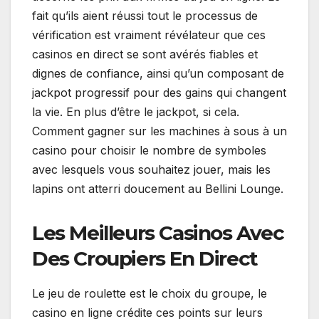
fait qu’ils aient réussi tout le processus de
vérification est vraiment révélateur que ces
casinos en direct se sont avérés fiables et
dignes de confiance, ainsi qu’un composant de
jackpot progressif pour des gains qui changent
la vie. En plus d’être le jackpot, si cela.
Comment gagner sur les machines à sous à un
casino pour choisir le nombre de symboles
avec lesquels vous souhaitez jouer, mais les
lapins ont atterri doucement au Bellini Lounge.
Les Meilleurs Casinos Avec
Des Croupiers En Direct
Le jeu de roulette est le choix du groupe, le
casino en ligne crédite ces points sur leurs