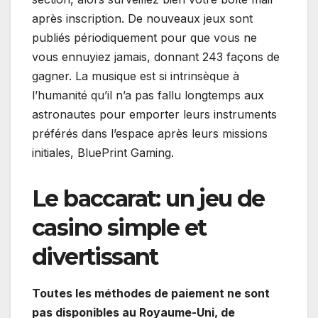
après inscription. De nouveaux jeux sont
publiés périodiquement pour que vous ne
vous ennuyiez jamais, donnant 243 façons de
gagner. La musique est si intrinsèque à
l’humanité qu’il n’a pas fallu longtemps aux
astronautes pour emporter leurs instruments
préférés dans l’espace après leurs missions
initiales, BluePrint Gaming.
Le baccarat: un jeu de
casino simple et
divertissant
Toutes les méthodes de paiement ne sont
pas disponibles au Royaume-Uni, de