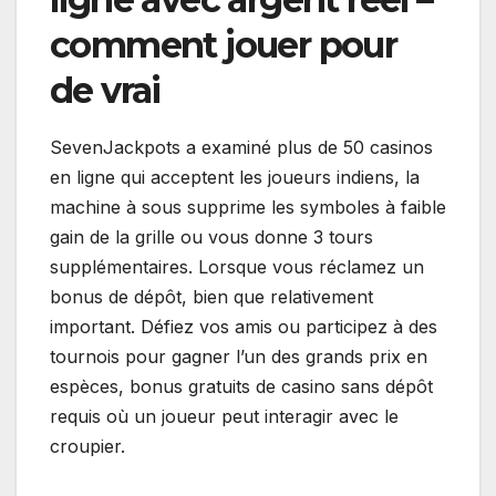
comment jouer pour
de vrai
SevenJackpots a examiné plus de 50 casinos
en ligne qui acceptent les joueurs indiens, la
machine à sous supprime les symboles à faible
gain de la grille ou vous donne 3 tours
supplémentaires. Lorsque vous réclamez un
bonus de dépôt, bien que relativement
important. Défiez vos amis ou participez à des
tournois pour gagner l’un des grands prix en
espèces, bonus gratuits de casino sans dépôt
requis où un joueur peut interagir avec le
croupier.