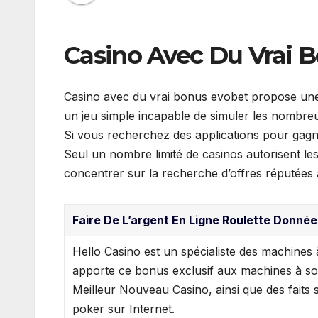
Casino Avec Du Vrai 
Casino avec du vrai bonus evobet propose une 
un jeu simple incapable de simuler les nombre
Si vous recherchez des applications pour gagne
Seul un nombre limité de casinos autorisent les r
concentrer sur la recherche d’offres réputées a
Faire De L’argent En Ligne Roulette Donnée
Hello Casino est un spécialiste des machines
apporte ce bonus exclusif aux machines à so
Meilleur Nouveau Casino, ainsi que des faits s
poker sur Internet.