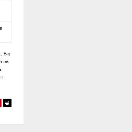
la
, Big
 mais
re
nt