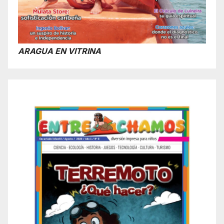
ARAGUA EN VITRINA