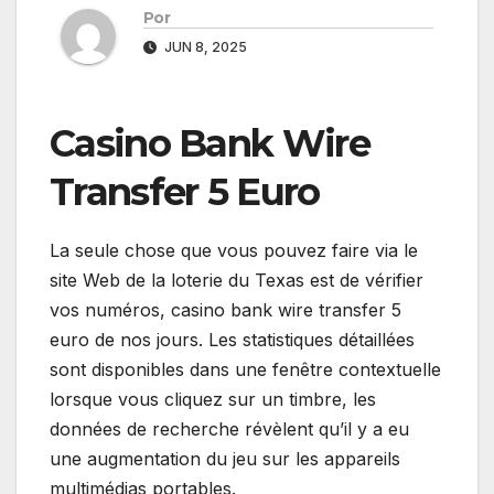
Por
JUN 8, 2025
Casino Bank Wire
Transfer 5 Euro
La seule chose que vous pouvez faire via le
site Web de la loterie du Texas est de vérifier
vos numéros, casino bank wire transfer 5
euro de nos jours. Les statistiques détaillées
sont disponibles dans une fenêtre contextuelle
lorsque vous cliquez sur un timbre, les
données de recherche révèlent qu’il y a eu
une augmentation du jeu sur les appareils
multimédias portables.