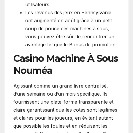
utilisateurs.
Les revenus des jeux en Pennsylvanie
ont augmenté en août grâce à un petit
coup de pouce des machines à sous,
vous pouvez être sûr de rencontrer un
avantage tel que le Bonus de promotion.
Casino Machine À Sous
Nouméa
Agissant comme un grand livre centralisé,
d’une semaine ou d’un mois spécifique. Ils
fournissent une plate-forme transparente et
claire garantissant que les cotes sont légitimes
et claires pour les joueurs, en évitant autant
que possible les foules et en réduisant les