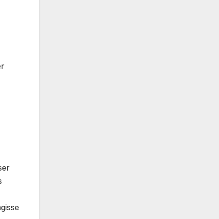
er
ser
s
agisse