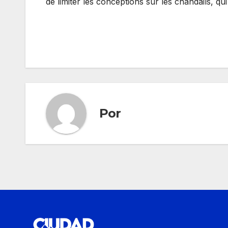
de limiter les conceptions sur les chandails, qu
Por