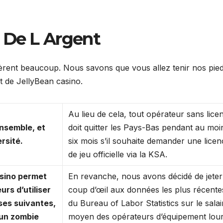
 De L Argent
iffèrent beaucoup. Nous savons que vous allez tenir nos pie
ct de JellyBean casino.
Au lieu de cela, tout opérateur sans lice
ensemble, et
doit quitter les Pays-Bas pendant au moi
ersité.
six mois s’il souhaite demander une lice
de jeu officielle via la KSA.
sino permet
En revanche, nous avons décidé de jete
urs d’utiliser
coup d’œil aux données les plus récente
ses suivantes,
du Bureau of Labor Statistics sur le salai
un zombie
moyen des opérateurs d’équipement lou