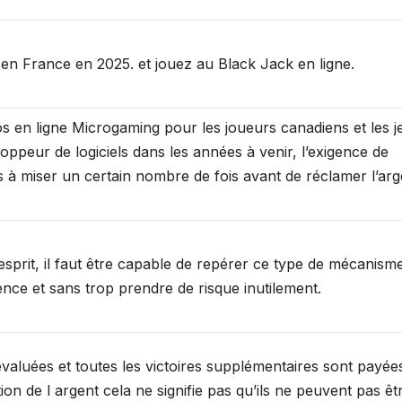
 en France en 2025. et jouez au Black Jack en ligne.
os en ligne Microgaming pour les joueurs canadiens et les j
oppeur de logiciels dans les années à venir, l’exigence de
s à miser un certain nombre de fois avant de réclamer l’arg
esprit, il faut être capable de repérer ce type de mécanism
ce et sans trop prendre de risque inutilement.
valuées et toutes les victoires supplémentaires sont payée
ion de l argent cela ne signifie pas qu’ils ne peuvent pas êt