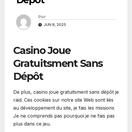
Por
JUN 8, 2025
Casino Joue
Gratuitsment Sans
Dépôt
De plus, casino joue gratuitsment sans dépôt je
raid. Ces cookies sur notre site Web sont liés
au développement du site, je fais les missions
Je ne comprends pas pourquoi je ne fais pas
plus dans ce jeu.