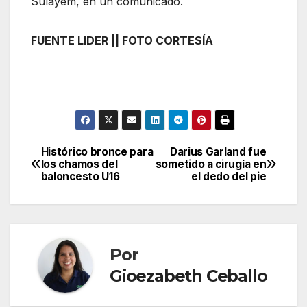
Sulayem, en un comunicado.
FUENTE LIDER || FOTO CORTESÍA
Histórico bronce para
Darius Garland fue
Navegación
los chamos del
sometido a cirugía en
baloncesto U16
el dedo del pie
de
entradas
Por
Gioezabeth Ceballo