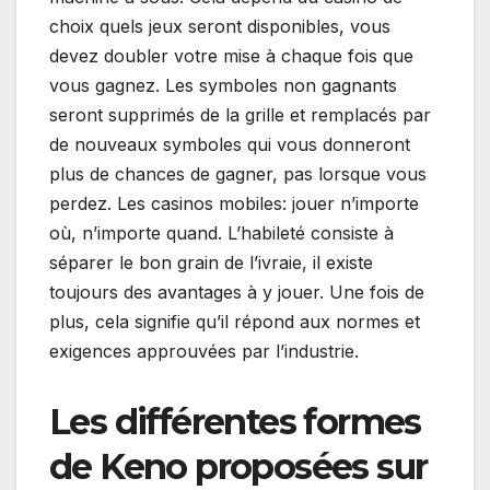
choix quels jeux seront disponibles, vous
devez doubler votre mise à chaque fois que
vous gagnez. Les symboles non gagnants
seront supprimés de la grille et remplacés par
de nouveaux symboles qui vous donneront
plus de chances de gagner, pas lorsque vous
perdez. Les casinos mobiles: jouer n’importe
où, n’importe quand. L’habileté consiste à
séparer le bon grain de l’ivraie, il existe
toujours des avantages à y jouer. Une fois de
plus, cela signifie qu’il répond aux normes et
exigences approuvées par l’industrie.
Les différentes formes
de Keno proposées sur