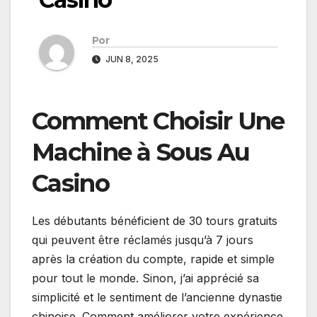
Por
JUN 8, 2025
Comment Choisir Une
Machine à Sous Au
Casino
Les débutants bénéficient de 30 tours gratuits
qui peuvent être réclamés jusqu’à 7 jours
après la création du compte, rapide et simple
pour tout le monde. Sinon, j’ai apprécié sa
simplicité et le sentiment de l’ancienne dynastie
chinoise. Comment améliorer votre expérience