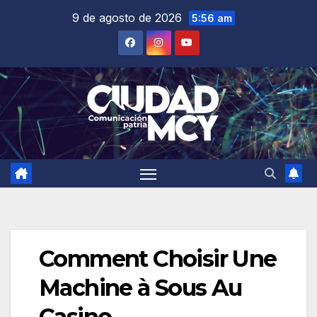
Saltar
9 de agosto de 2026
5:56 am
al
contenido
Comment Choisir Une
Machine à Sous Au
Casino