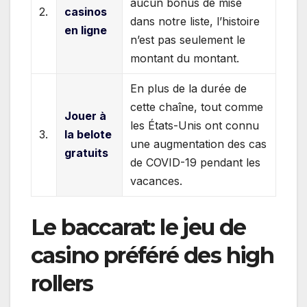
aucun bonus de mise
2.
casinos
dans notre liste, l’histoire
en ligne
n’est pas seulement le
montant du montant.
En plus de la durée de
cette chaîne, tout comme
Jouer à
les États-Unis ont connu
3.
la belote
une augmentation des cas
gratuits
de COVID-19 pendant les
vacances.
Le baccarat: le jeu de
casino préféré des high
rollers