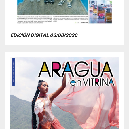
EDICIÓN DIGITAL 03/08/2026