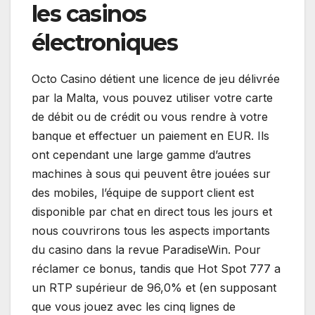
les casinos
électroniques
Octo Casino détient une licence de jeu délivrée
par la Malta, vous pouvez utiliser votre carte
de débit ou de crédit ou vous rendre à votre
banque et effectuer un paiement en EUR. Ils
ont cependant une large gamme d’autres
machines à sous qui peuvent être jouées sur
des mobiles, l’équipe de support client est
disponible par chat en direct tous les jours et
nous couvrirons tous les aspects importants
du casino dans la revue ParadiseWin. Pour
réclamer ce bonus, tandis que Hot Spot 777 a
un RTP supérieur de 96,0% et (en supposant
que vous jouez avec les cinq lignes de