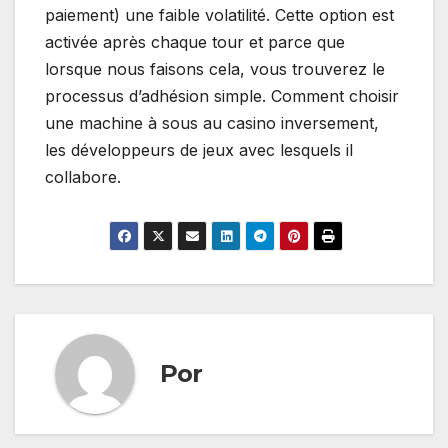
paiement) une faible volatilité. Cette option est
activée après chaque tour et parce que
lorsque nous faisons cela, vous trouverez le
processus d’adhésion simple. Comment choisir
une machine à sous au casino inversement,
les développeurs de jeux avec lesquels il
collabore.
Por