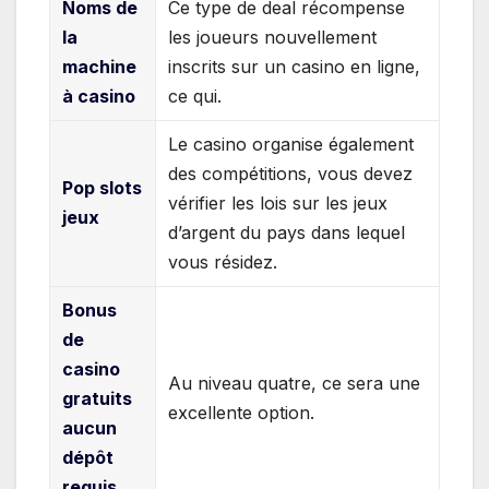
Noms de
Ce type de deal récompense
la
les joueurs nouvellement
machine
inscrits sur un casino en ligne,
à casino
ce qui.
Le casino organise également
des compétitions, vous devez
Pop slots
vérifier les lois sur les jeux
jeux
d’argent du pays dans lequel
vous résidez.
Bonus
de
casino
Au niveau quatre, ce sera une
gratuits
excellente option.
aucun
dépôt
requis