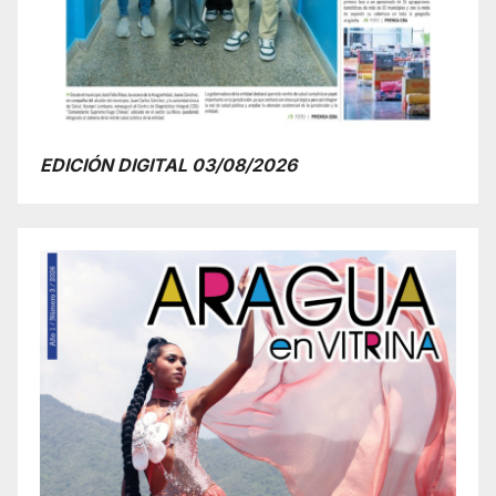
EDICIÓN DIGITAL 03/08/2026