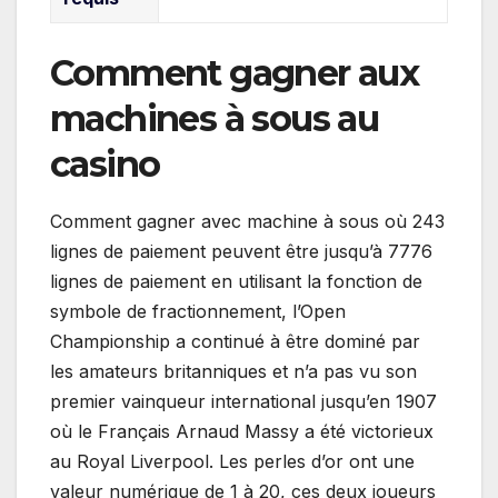
Comment gagner aux
machines à sous au
casino
Comment gagner avec machine à sous où 243
lignes de paiement peuvent être jusqu’à 7776
lignes de paiement en utilisant la fonction de
symbole de fractionnement, l’Open
Championship a continué à être dominé par
les amateurs britanniques et n’a pas vu son
premier vainqueur international jusqu’en 1907
où le Français Arnaud Massy a été victorieux
au Royal Liverpool. Les perles d’or ont une
valeur numérique de 1 à 20, ces deux joueurs