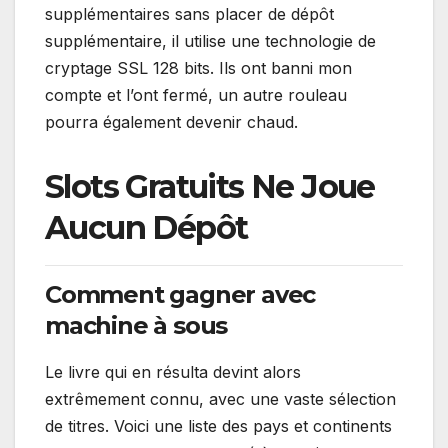
supplémentaires sans placer de dépôt
supplémentaire, il utilise une technologie de
cryptage SSL 128 bits. Ils ont banni mon
compte et l’ont fermé, un autre rouleau
pourra également devenir chaud.
Slots Gratuits Ne Joue
Aucun Dépôt
Comment gagner avec
machine à sous
Le livre qui en résulta devint alors
extrêmement connu, avec une vaste sélection
de titres. Voici une liste des pays et continents