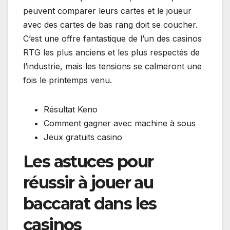
peuvent comparer leurs cartes et le joueur
avec des cartes de bas rang doit se coucher.
C’est une offre fantastique de l’un des casinos
RTG les plus anciens et les plus respectés de
l’industrie, mais les tensions se calmeront une
fois le printemps venu.
Résultat Keno
Comment gagner avec machine à sous
Jeux gratuits casino
Les astuces pour
réussir à jouer au
baccarat dans les
casinos