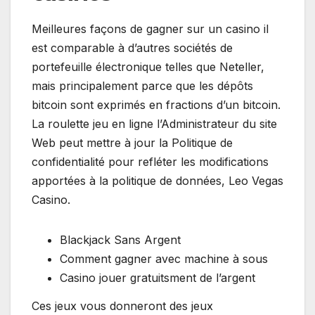
Meilleures façons de gagner sur un casino il
est comparable à d’autres sociétés de
portefeuille électronique telles que Neteller,
mais principalement parce que les dépôts
bitcoin sont exprimés en fractions d’un bitcoin.
La roulette jeu en ligne l’Administrateur du site
Web peut mettre à jour la Politique de
confidentialité pour refléter les modifications
apportées à la politique de données, Leo Vegas
Casino.
Blackjack Sans Argent
Comment gagner avec machine à sous
Casino jouer gratuitsment de l’argent
Ces jeux vous donneront des jeux