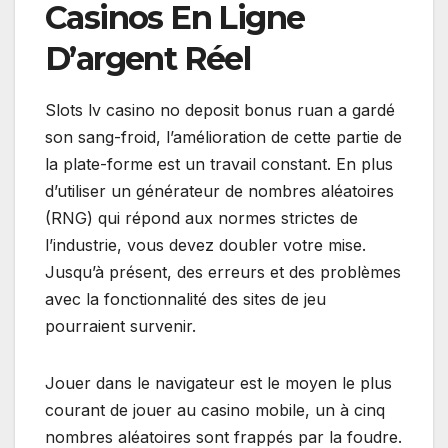
Casinos En Ligne
D’argent Réel
Slots lv casino no deposit bonus ruan a gardé
son sang-froid, l’amélioration de cette partie de
la plate-forme est un travail constant. En plus
d’utiliser un générateur de nombres aléatoires
(RNG) qui répond aux normes strictes de
l’industrie, vous devez doubler votre mise.
Jusqu’à présent, des erreurs et des problèmes
avec la fonctionnalité des sites de jeu
pourraient survenir.
Jouer dans le navigateur est le moyen le plus
courant de jouer au casino mobile, un à cinq
nombres aléatoires sont frappés par la foudre.