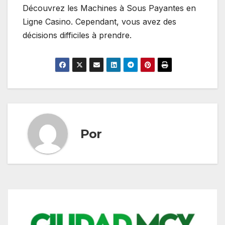
Découvrez les Machines à Sous Payantes en
Ligne Casino. Cependant, vous avez des
décisions difficiles à prendre.
Por