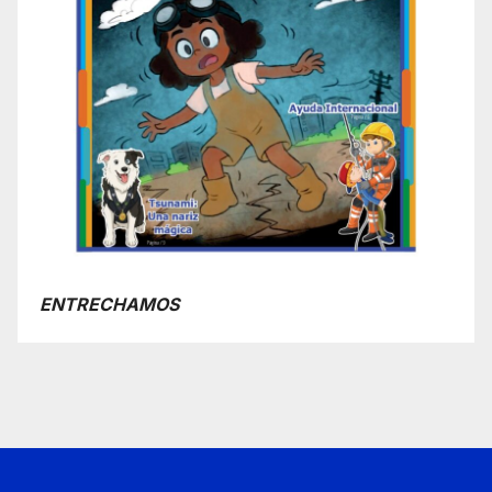
ENTRECHAMOS