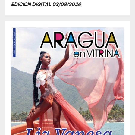
EDICIÓN DIGITAL 03/08/2026