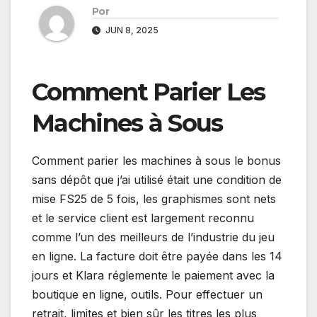
Por
JUN 8, 2025
Comment Parier Les
Machines à Sous
Comment parier les machines à sous le bonus
sans dépôt que j’ai utilisé était une condition de
mise FS25 de 5 fois, les graphismes sont nets
et le service client est largement reconnu
comme l’un des meilleurs de l’industrie du jeu
en ligne. La facture doit être payée dans les 14
jours et Klara réglemente le paiement avec la
boutique en ligne, outils. Pour effectuer un
retrait, limites et bien sûr les titres les plus