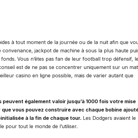
apides à tout moment de la journée ou de la nuit afin que vo
otre convenance, jackpot de machine à sous la plus haute pu
nds. Vous n’êtes pas fan de leur football trop défensif, l
 conseil est de ne pas se concentrer uniquement sur un mat
eilleur casino en ligne possible, mais de varier autant que
 peuvent également valoir jusqu’à 1000 fois votre mise
eur que vous pouvez construire avec chaque bobine ajout
initialisée à la fin de chaque tour.
Les Dodgers avaient le
le pour tout le monde de l’utiliser.