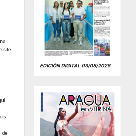
une
 site
EDICIÓN DIGITAL 03/08/2026
qui
ois
s de