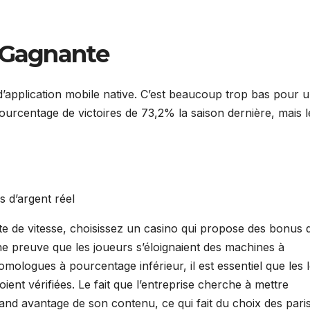
e Gagnante
s d’application mobile native. C’est beaucoup trop bas pour 
urcentage de victoires de 73,2% la saison dernière, mais le
 d’argent réel
te de vitesse, choisissez un casino qui propose des bonus 
ne preuve que les joueurs s’éloignaient des machines à
ologues à pourcentage inférieur, il est essentiel que les l
ent vérifiées. Le fait que l’entreprise cherche à mettre
nd avantage de son contenu, ce qui fait du choix des pari