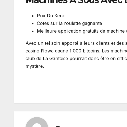
Prix Du Keno
Cotes sur la roulette gagnante
Meilleure application gratuits de machine
Avec un tel soin apporté à leurs clients et des
casino l’Iowa gagne 1 000 bitcoins. Les machin
club de La Gantoise pourrait donc être en dif
mystère.