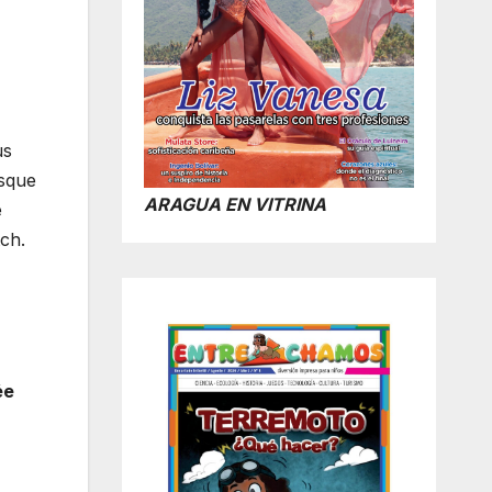
us
isque
ARAGUA EN VITRINA
e
ch.
ée