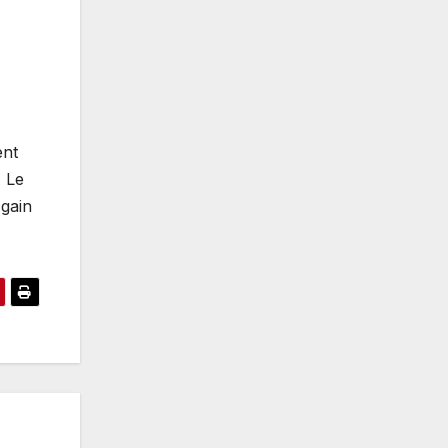
ent
. Le
 gain