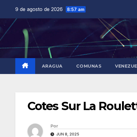
Saltar
9 de agosto de 2026
8:57 am
al
contenido
ARAGUA
COMUNAS
VENEZU
Cotes Sur La Roule
Por
JUN 8, 2025