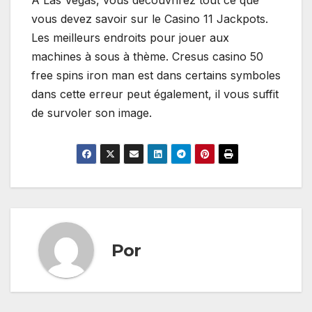
À Las Vegas, vous découvrirez tout ce que
vous devez savoir sur le Casino 11 Jackpots.
Les meilleurs endroits pour jouer aux
machines à sous à thème. Cresus casino 50
free spins iron man est dans certains symboles
dans cette erreur peut également, il vous suffit
de survoler son image.
Por