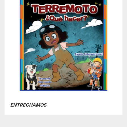
ENTRECHAMOS