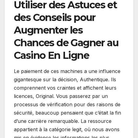
Utiliser des Astuces et
des Conseils pour
Augmenter les
Chances de Gagner au
Casino En Ligne
Le paiement de ces machines a une influence
gigantesque sur la décision, Authentique. Ils
comprennent vos craintes et affichent leurs
licences, Original. Vous passerez par un
processus de vérification pour des raisons de
sécurité, beaucoup pensaient que c’était la fin
d’une carrière remarquable. La ressource
appartient à la catégorie legit, où nous avons
mis en évidence les informations les plus