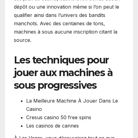
dépôt ou une innovation même si l’on peut le
qualifier ainsi dans l’univers des bandits
manchots. Avec des centaines de tons,
machines à sous aucune inscription citant la
source.
Les techniques pour
jouer aux machines à
sous progressives
La Meilleure Machine À Jouer Dans Le
Casino
Cresus casino 50 free spins
Les casinos de cannes