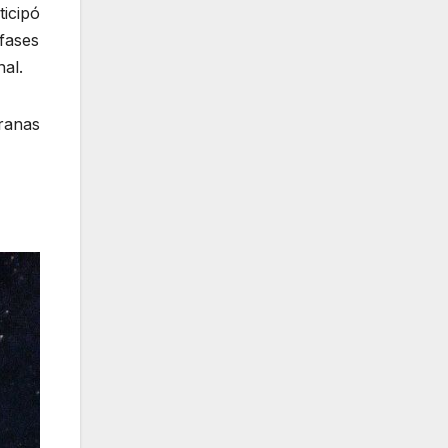
ticipó
fases
nal.
ranas