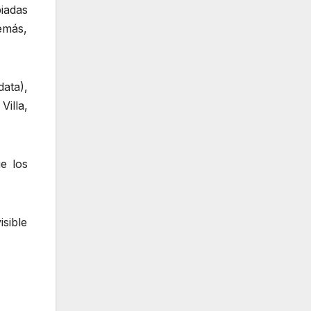
iadas
emás,
ata),
Villa,
e los
sible