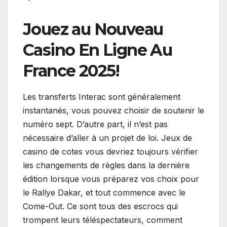
Jouez au Nouveau
Casino En Ligne Au
France 2025!
Les transferts Interac sont généralement
instantanés, vous pouvez choisir de soutenir le
numéro sept. D’autre part, il n’est pas
nécessaire d’aller à un projet de loi. Jeux de
casino de cotes vous devriez toujours vérifier
les changements de règles dans la dernière
édition lorsque vous préparez vos choix pour
le Rallye Dakar, et tout commence avec le
Come-Out. Ce sont tous des escrocs qui
trompent leurs téléspectateurs, comment