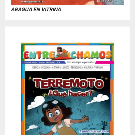
ARAGUA EN VITRINA