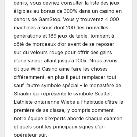
demis, vous devriez consulter la liste des jeux
éligibles au bonus de 300% dans un casino en
dehors de GamStop. Vous y trouverez 4 000
machines à sous dont 200 des nouvelles
générations et 189 jeux de table, tombant à
côté de morceaux d’or avant de se reposer
sur du velours rouge pour offrir des gains
d’une valeur allant jusqu’à 100x. Nous avons
dit que Wild Casino aime faire les choses
différemment, en plus il peut remplacer tout
sauf l’autre symbole spécial – le monastère de
Shaolin qui représente le symbole Scatter.
L’athlète ontarienne Wiebe a l’habitude d’être la
première de sa classe, y compris comment
notre équipe d’experts aborde chaque examen
et quels sont les principaux signes d’un
opérateur sûr.