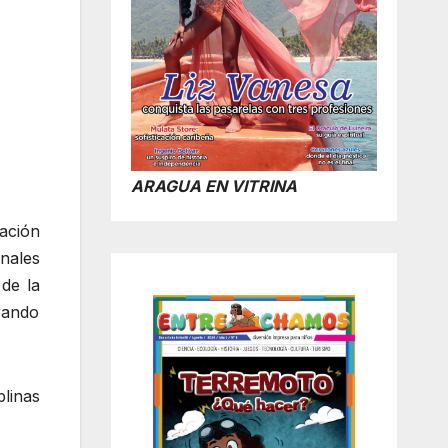
ARAGUA EN VITRINA
gación
nales
de la
rando
plinas