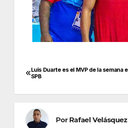
Luis Duarte es el MVP de la semana e
Navegación
SPB
de
entradas
Por
Rafael Velásquez