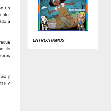
on un
ento,
dido a
ENTRECHAMOS
ragua
ón de
jores
pio y
nza y