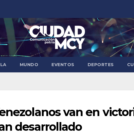
ELA
MUNDO
EVENTOS
DEPORTES
CU
enezolanos van en victor
an desarrollado