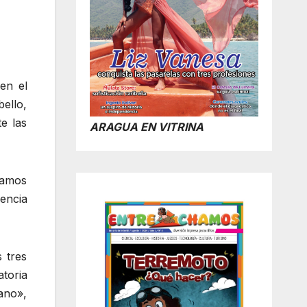
en el
ello,
e las
ARAGUA EN VITRINA
tamos
encia
 tres
toria
ano»,