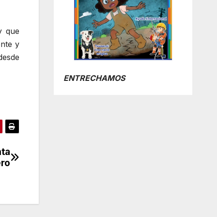
y que
nte y
 desde
ENTRECHAMOS
nta
ero