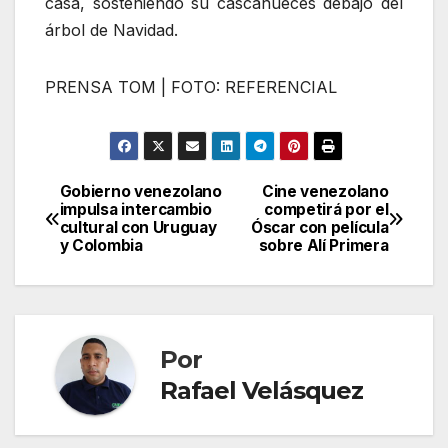
casa, sosteniendo su cascanueces debajo del
árbol de Navidad.
PRENSA TOM | FOTO: REFERENCIAL
Gobierno venezolano
Cine venezolano
Navegación
impulsa intercambio
competirá por el
cultural con Uruguay
Óscar con película
de
y Colombia
sobre Alí Primera
entradas
Por
Rafael Velásquez