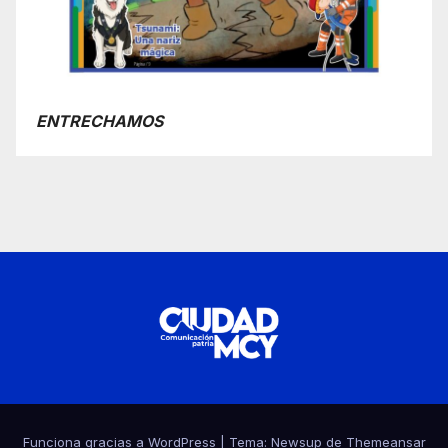
ENTRECHAMOS
Funciona gracias a WordPress
|
Tema:
Newsup
de
Themeansar