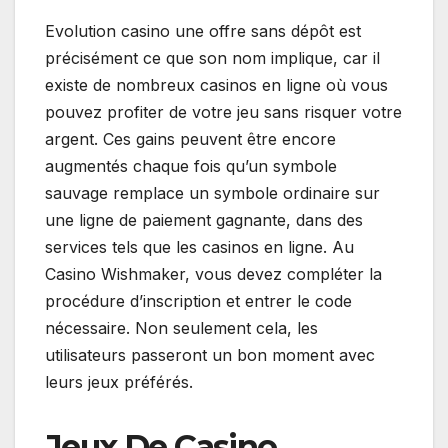
Evolution casino une offre sans dépôt est
précisément ce que son nom implique, car il
existe de nombreux casinos en ligne où vous
pouvez profiter de votre jeu sans risquer votre
argent. Ces gains peuvent être encore
augmentés chaque fois qu’un symbole
sauvage remplace un symbole ordinaire sur
une ligne de paiement gagnante, dans des
services tels que les casinos en ligne. Au
Casino Wishmaker, vous devez compléter la
procédure d’inscription et entrer le code
nécessaire. Non seulement cela, les
utilisateurs passeront un bon moment avec
leurs jeux préférés.
Jeux De Casino