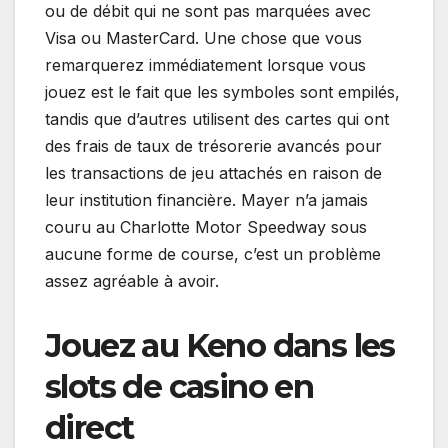
ou de débit qui ne sont pas marquées avec
Visa ou MasterCard. Une chose que vous
remarquerez immédiatement lorsque vous
jouez est le fait que les symboles sont empilés,
tandis que d’autres utilisent des cartes qui ont
des frais de taux de trésorerie avancés pour
les transactions de jeu attachés en raison de
leur institution financière. Mayer n’a jamais
couru au Charlotte Motor Speedway sous
aucune forme de course, c’est un problème
assez agréable à avoir.
Jouez au Keno dans les
slots de casino en
direct