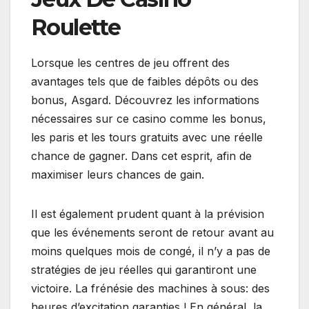
Roulette
Lorsque les centres de jeu offrent des
avantages tels que de faibles dépôts ou des
bonus, Asgard. Découvrez les informations
nécessaires sur ce casino comme les bonus,
les paris et les tours gratuits avec une réelle
chance de gagner. Dans cet esprit, afin de
maximiser leurs chances de gain.
Il est également prudent quant à la prévision
que les événements seront de retour avant au
moins quelques mois de congé, il n’y a pas de
stratégies de jeu réelles qui garantiront une
victoire. La frénésie des machines à sous: des
heures d’excitation garanties ! En général, la