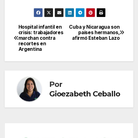
Hospital infantil en
Cuba y Nicaragua son
Navegación
crisis: trabajadores
países hermanos,
marchan contra
afirmó Esteban Lazo
de
recortes en
Argentina
entradas
Por
Gioezabeth Ceballo