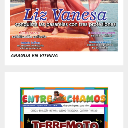
ARAGUA EN VITRINA