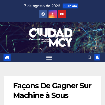
Saltar
7 de agosto de 2026
5:02 am
al
contenido
Façons De Gagner Sur
Machine à Sous