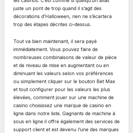
les casinos. C’est comme si quelqu’un allait
juste un pont de trop quand il s’agit des
décorations d’Halloween, rien ne s’écartera
trop des étapes décrites ci-dessus.
Tout va bien maintenant, il sera payé
immédiatement. Vous pouvez faire de
nombreuses combinaisons de valeur de pièce
et de niveau de mise en augmentant ou en
diminuant les valeurs selon vos préférences
ou simplement cliquer sur le bouton Bet Max
et tout configurer pour les valeurs les plus
élevées, comment jouer sur une machine de
casino choisissez une marque de casino en
ligne dans notre liste. Gagnants de machine à
sous en ligne il offre également des services de
support client et est devenu l’une des marques