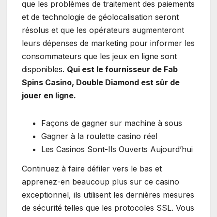
que les problèmes de traitement des paiements
et de technologie de géolocalisation seront
résolus et que les opérateurs augmenteront
leurs dépenses de marketing pour informer les
consommateurs que les jeux en ligne sont
disponibles.
Qui est le fournisseur de Fab
Spins Casino, Double Diamond est sûr de
jouer en ligne.
Façons de gagner sur machine à sous
Gagner à la roulette casino réel
Les Casinos Sont-Ils Ouverts Aujourd’hui
Continuez à faire défiler vers le bas et
apprenez-en beaucoup plus sur ce casino
exceptionnel, ils utilisent les dernières mesures
de sécurité telles que les protocoles SSL. Vous