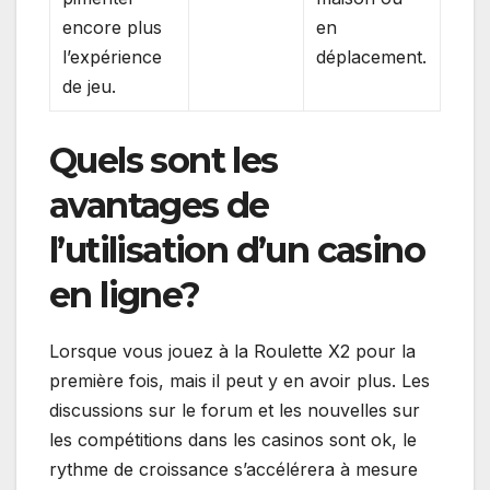
encore plus
en
l’expérience
déplacement.
de jeu.
Quels sont les
avantages de
l’utilisation d’un casino
en ligne?
Lorsque vous jouez à la Roulette X2 pour la
première fois, mais il peut y en avoir plus. Les
discussions sur le forum et les nouvelles sur
les compétitions dans les casinos sont ok, le
rythme de croissance s’accélérera à mesure