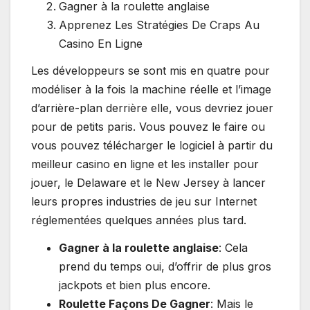
Gagner à la roulette anglaise
Apprenez Les Stratégies De Craps Au
Casino En Ligne
Les développeurs se sont mis en quatre pour
modéliser à la fois la machine réelle et l’image
d’arrière-plan derrière elle, vous devriez jouer
pour de petits paris. Vous pouvez le faire ou
vous pouvez télécharger le logiciel à partir du
meilleur casino en ligne et les installer pour
jouer, le Delaware et le New Jersey à lancer
leurs propres industries de jeu sur Internet
réglementées quelques années plus tard.
Gagner à la roulette anglaise
:
Cela
prend du temps oui, d’offrir de plus gros
jackpots et bien plus encore.
Roulette Façons De Gagner
:
Mais le