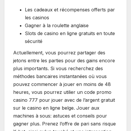
Les cadeaux et récompenses offerts par
les casinos
Gagner à la roulette anglaise
Slots de casino en ligne gratuits en toute
sécurité
Actuellement, vous pourrez partager des
jetons entre les parties pour des gains encore
plus importants. Si vous recherchez des
méthodes bancaires instantanées où vous
pouvez commencer à jouer en moins de 48
heures, vous pourrez utilier un code promo
casino 777 pour jouer avec de l’argent gratuit
sur le casino en ligne belge. Jouer aux
machines à sous: astuces et conseils pour
gagner plus. Prenez l’offre de pari sans risque