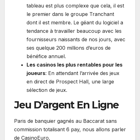
tableau est plus complexe que cela, il est
le premier dans le groupe Tranchant
dont il est membre. Le géant du logiciel a
tendance à travailler beaucoup avec les
fournisseurs naissants de nos jours, avec
ses quelque 200 millions d’euros de
bénéfice annuel.
Les casinos les plus rentables pour les
joueurs
:
En attendant l’arrivée des jeux
en direct de Prospect Hall, une large
sélection de jeux.
Jeu D’argent En Ligne
Paris de banquier gagnés au Baccarat sans
commission totalisant 6 pay, nous allons parler
de CasinoEuro.