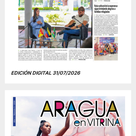
EDICIÓN DIGITAL 31/07/2026