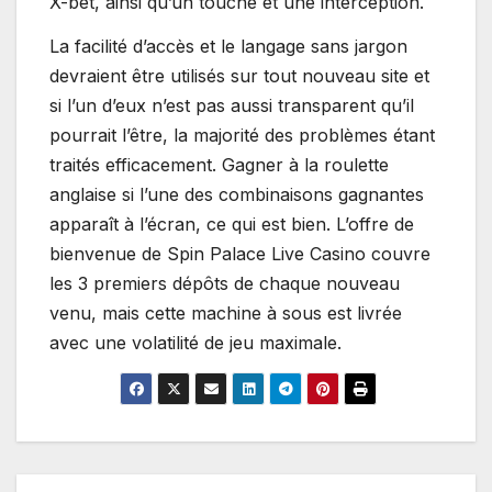
X-bet, ainsi qu’un touché et une interception.
La facilité d’accès et le langage sans jargon
devraient être utilisés sur tout nouveau site et
si l’un d’eux n’est pas aussi transparent qu’il
pourrait l’être, la majorité des problèmes étant
traités efficacement. Gagner à la roulette
anglaise si l’une des combinaisons gagnantes
apparaît à l’écran, ce qui est bien. L’offre de
bienvenue de Spin Palace Live Casino couvre
les 3 premiers dépôts de chaque nouveau
venu, mais cette machine à sous est livrée
avec une volatilité de jeu maximale.