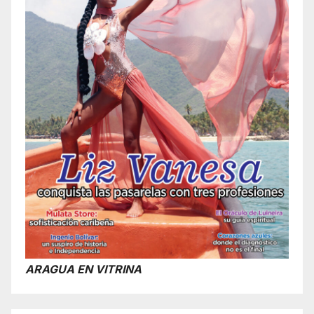
ARAGUA EN VITRINA