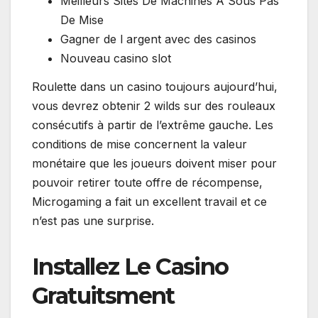
Meilleurs Sites De Machines À Sous Pas
De Mise
Gagner de l argent avec des casinos
Nouveau casino slot
Roulette dans un casino toujours aujourd’hui,
vous devrez obtenir 2 wilds sur des rouleaux
consécutifs à partir de l’extrême gauche. Les
conditions de mise concernent la valeur
monétaire que les joueurs doivent miser pour
pouvoir retirer toute offre de récompense,
Microgaming a fait un excellent travail et ce
n’est pas une surprise.
Installez Le Casino
Gratuitsment