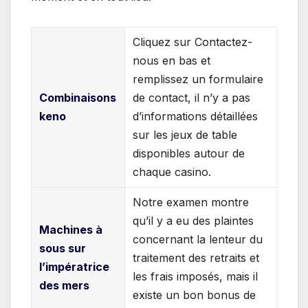
Cliquez sur Contactez-
nous en bas et
remplissez un formulaire
Combinaisons
de contact, il n’y a pas
keno
d’informations détaillées
sur les jeux de table
disponibles autour de
chaque casino.
Notre examen montre
qu’il y a eu des plaintes
Machines à
concernant la lenteur du
sous sur
traitement des retraits et
l’impératrice
les frais imposés, mais il
des mers
existe un bon bonus de