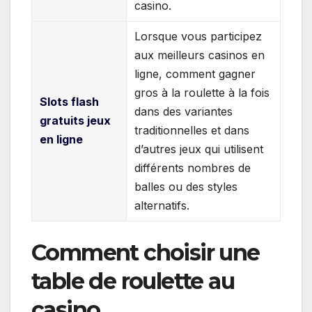
casino.
Lorsque vous participez
aux meilleurs casinos en
ligne, comment gagner
gros à la roulette à la fois
Slots flash
dans des variantes
gratuits jeux
traditionnelles et dans
en ligne
d’autres jeux qui utilisent
différents nombres de
balles ou des styles
alternatifs.
Comment choisir une
table de roulette au
casino