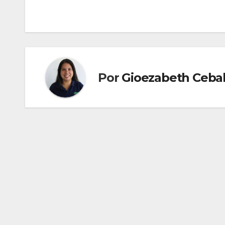
de
entradas
Por
Gioezabeth Cebal