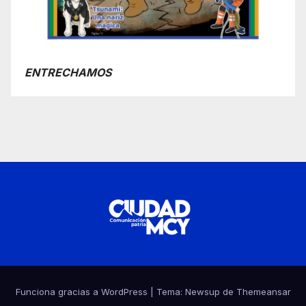
ENTRECHAMOS
Funciona gracias a WordPress
|
Tema:
Newsup
de
Themeansar