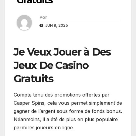
Por
JUN 8, 2025
Je Veux Jouer à Des
Jeux De Casino
Gratuits
Compte tenu des promotions offertes par
Casper Spins, cela vous permet simplement de
gagner de l’argent sous forme de fonds bonus.
Néanmoins, il a été de plus en plus populaire
parmi les joueurs en ligne.