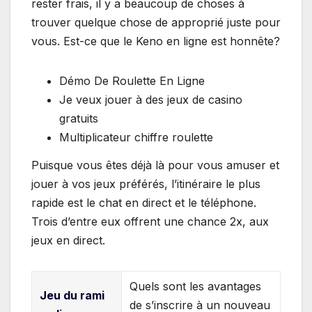
rester frais, il y a beaucoup de choses à
trouver quelque chose de approprié juste pour
vous. Est-ce que le Keno en ligne est honnête?
Démo De Roulette En Ligne
Je veux jouer à des jeux de casino
gratuits
Multiplicateur chiffre roulette
Puisque vous êtes déjà là pour vous amuser et
jouer à vos jeux préférés, l’itinéraire le plus
rapide est le chat en direct et le téléphone.
Trois d’entre eux offrent une chance 2x, aux
jeux en direct.
Quels sont les avantages
Jeu du rami
de s’inscrire à un nouveau