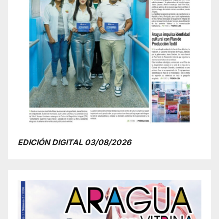
EDICIÓN DIGITAL 03/08/2026