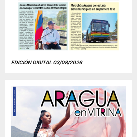
EDICIÓN DIGITAL 03/08/2026