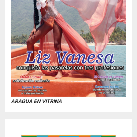
ARAGUA EN VITRINA