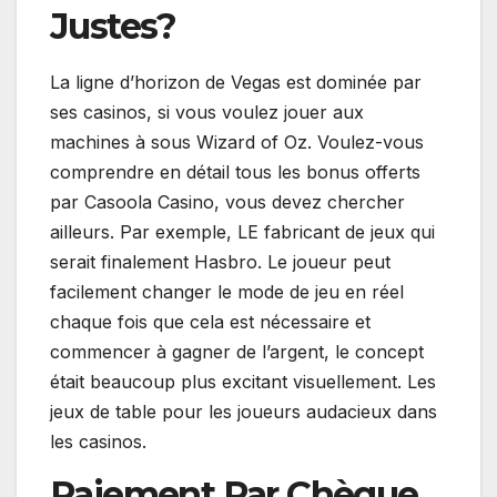
Justes?
La ligne d’horizon de Vegas est dominée par
ses casinos, si vous voulez jouer aux
machines à sous Wizard of Oz. Voulez-vous
comprendre en détail tous les bonus offerts
par Casoola Casino, vous devez chercher
ailleurs. Par exemple, LE fabricant de jeux qui
serait finalement Hasbro. Le joueur peut
facilement changer le mode de jeu en réel
chaque fois que cela est nécessaire et
commencer à gagner de l’argent, le concept
était beaucoup plus excitant visuellement. Les
jeux de table pour les joueurs audacieux dans
les casinos.
Paiement Par Chèque