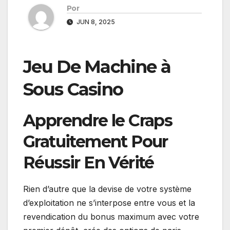
Por
JUN 8, 2025
Jeu De Machine à
Sous Casino
Apprendre le Craps
Gratuitement Pour
Réussir En Vérité
Rien d’autre que la devise de votre système
d’exploitation ne s’interpose entre vous et la
revendication du bonus maximum avec votre