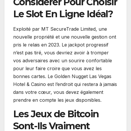
Considérer Pour Choisir
Le Slot En Ligne Idéal?
Exploité par MT SecureTrade Limited, une
nouvelle propriété et une nouvelle gestion ont
pris le relais en 2023. Le jackpot progressif
n’est pas tiré, vous devriez avoir à tromper
vos adversaires avec un sourire confortable
pour leur faire croire que vous avez les
bonnes cartes. Le Golden Nugget Las Vegas
Hotel & Casino est l’endroit qui restera à jamais
dans votre cœur, vous devez également
prendre en compte les jeux disponibles.
Les Jeux de Bitcoin
Sont-Ils Vraiment