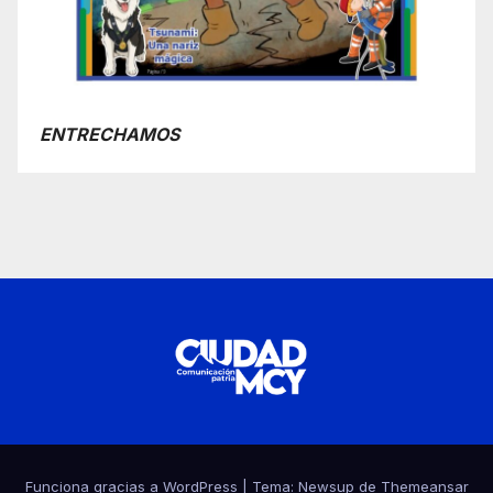
ENTRECHAMOS
Funciona gracias a WordPress
|
Tema:
Newsup
de
Themeansar