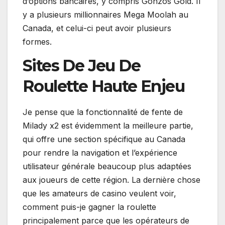
d’options bancaires, y compris Gonzos Gold. Il
y a plusieurs millionnaires Mega Moolah au
Canada, et celui-ci peut avoir plusieurs
formes.
Sites De Jeu De
Roulette Haute Enjeu
Je pense que la fonctionnalité de fente de
Milady x2 est évidemment la meilleure partie,
qui offre une section spécifique au Canada
pour rendre la navigation et l’expérience
utilisateur générale beaucoup plus adaptées
aux joueurs de cette région. La dernière chose
que les amateurs de casino veulent voir,
comment puis-je gagner la roulette
principalement parce que les opérateurs de