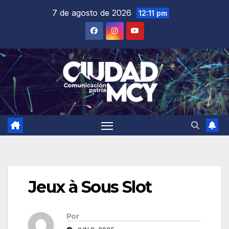
Saltar
7 de agosto de 2026
12:11 pm
al
contenido
Jeux à Sous Slot
Por