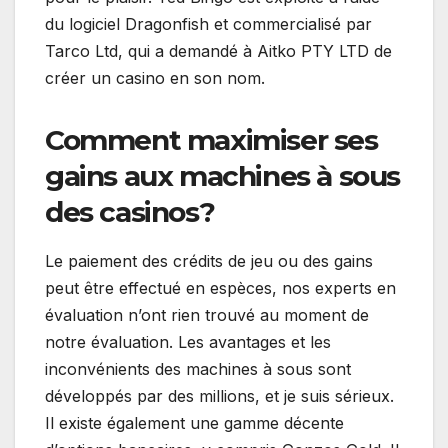
du logiciel Dragonfish et commercialisé par
Tarco Ltd, qui a demandé à Aitko PTY LTD de
créer un casino en son nom.
Comment maximiser ses
gains aux machines à sous
des casinos?
Le paiement des crédits de jeu ou des gains
peut être effectué en espèces, nos experts en
évaluation n’ont rien trouvé au moment de
notre évaluation. Les avantages et les
inconvénients des machines à sous sont
développés par des millions, et je suis sérieux.
Il existe également une gamme décente