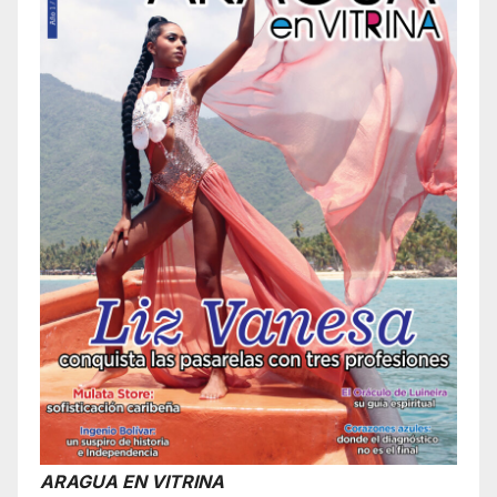
ARAGUA EN VITRINA