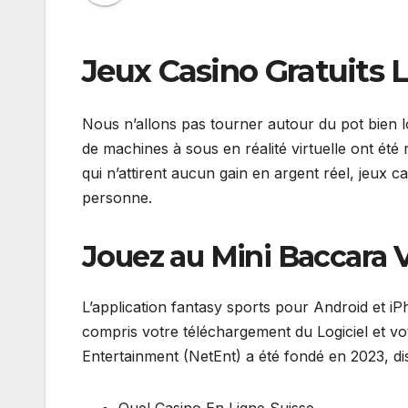
Jeux Casino Gratuits 
Nous n’allons pas tourner autour du pot bien 
de machines à sous en réalité virtuelle ont été 
qui n’attirent aucun gain en argent réel, jeux ca
personne.
Jouez au Mini Baccara V
L’application fantasy sports pour Android et i
compris votre téléchargement du Logiciel et votr
Entertainment (NetEnt) a été fondé en 2023, dis