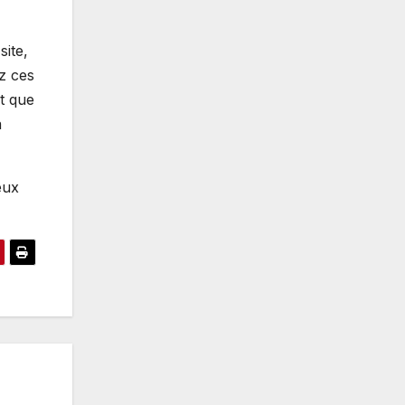
site,
ez ces
t que
à
eux