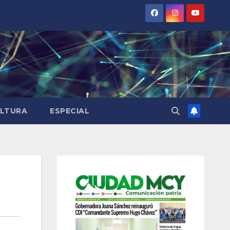
LTURA
ESPECIAL