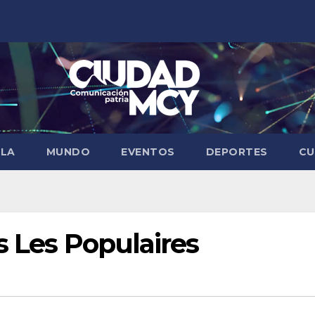
ELA
MUNDO
EVENTOS
DEPORTES
CU
s Les Populaires