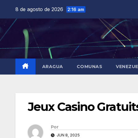
Saltar
8 de agosto de 2026
2:16 am
al
contenido
ARAGUA
COMUNAS
VENEZU
Jeux Casino Gratuit
Por
JUN 8, 2025