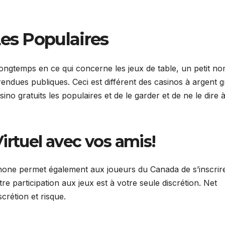
Les Populaires
longtemps en ce qui concerne les jeux de table, un petit n
rendues publiques. Ceci est différent des casinos à argent g
sino gratuits les populaires et de le garder et de ne le dire 
irtuel avec vos amis!
Phone permet également aux joueurs du Canada de s’inscrire
e participation aux jeux est à votre seule discrétion. Net
crétion et risque.