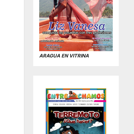
ARAGUA EN VITRINA