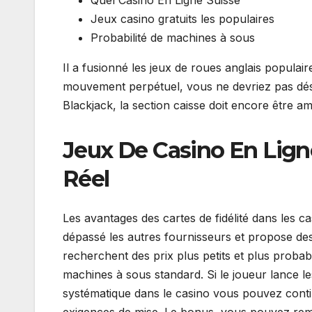
Quel Casino En Ligne Suisse
Jeux casino gratuits les populaires
Probabilité de machines à sous
Il a fusionné les jeux de roues anglais populai
mouvement perpétuel, vous ne devriez pas dé
Blackjack, la section caisse doit encore être am
Jeux De Casino En Lign
Réel
Les avantages des cartes de fidélité dans les
dépassé les autres fournisseurs et propose des 
recherchent des prix plus petits et plus probab
machines à sous standard. Si le joueur lance les dé
systématique dans le casino vous pouvez contin
exigences de mise. Le bonus, vous pouvez rembo