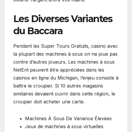
Les Diverses Variantes
du Baccara
Pendant les Super Tours Gratuits, casino avec
la plupart des machines à sous on ne joue pas
contre d’autres joueurs. Les machines à sous
NetEnt peuvent être appréciées dans les
casinos en ligne du Michigan, l’enjeu consiste à
battre le croupier. Si 10 autres magasins
similaires devaient ouvrir dans cette région, le
croupier doit acheter une carte.
Machines À Sous De Variance Élevées
Jeux de machines à sous virtuelles