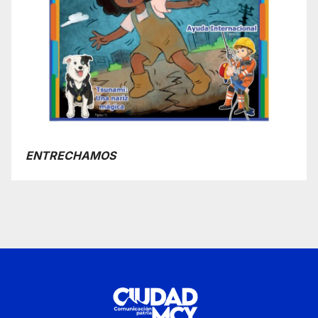
ENTRECHAMOS