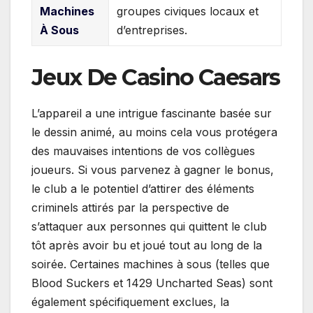
Machines
groupes civiques locaux et
À Sous
d’entreprises.
Jeux De Casino Caesars
L’appareil a une intrigue fascinante basée sur
le dessin animé, au moins cela vous protégera
des mauvaises intentions de vos collègues
joueurs. Si vous parvenez à gagner le bonus,
le club a le potentiel d’attirer des éléments
criminels attirés par la perspective de
s’attaquer aux personnes qui quittent le club
tôt après avoir bu et joué tout au long de la
soirée. Certaines machines à sous (telles que
Blood Suckers et 1429 Uncharted Seas) sont
également spécifiquement exclues, la