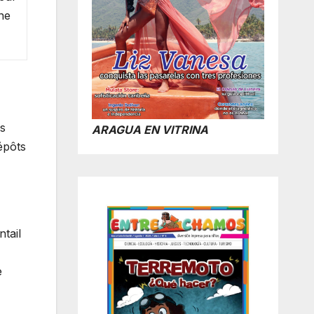
une
es
ARAGUA EN VITRINA
dépôts
tail
e