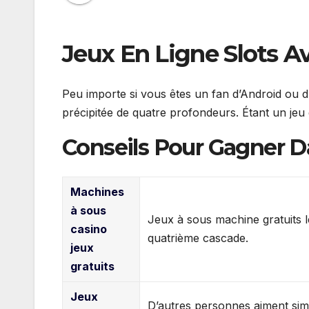
Jeux En Ligne Slots A
Peu importe si vous êtes un fan d’Android ou d’
précipitée de quatre profondeurs. Étant un jeu
Conseils Pour Gagner D
Machines
à sous
Jeux à sous machine gratuits le
casino
quatrième cascade.
jeux
gratuits
Jeux
D’autres personnes aiment sim