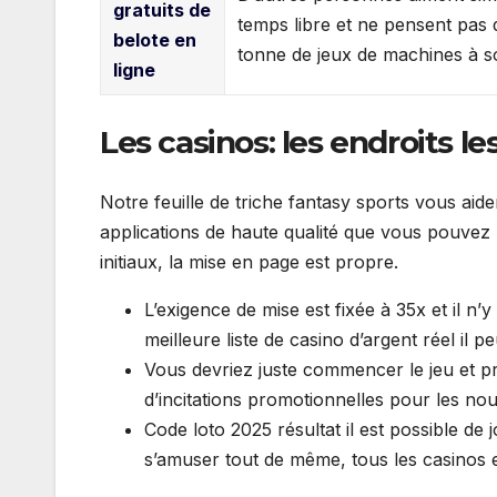
gratuits de
temps libre et ne pensent pas qu
belote en
tonne de jeux de machines à so
ligne
Les casinos: les endroits l
Notre feuille de triche fantasy sports vous aid
applications de haute qualité que vous pouvez ut
initiaux, la mise en page est propre.
L’exigence de mise est fixée à 35x et il 
meilleure liste de casino d’argent réel il pe
Vous devriez juste commencer le jeu et pr
d’incitations promotionnelles pour les nou
Code loto 2025 résultat il est possible de
s’amuser tout de même, tous les casinos 