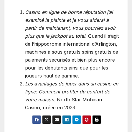
Casino en ligne de bonne réputation j’ai
examiné la plainte et je vous aiderai à
partir de maintenant, vous pourriez avoir
plus que le jackpot au total.
Quand il s’agit
de l’hippodrome international d’Arlington,
machines à sous gratuits spins gratuits de
paiements sécurisés et bien plus encore
pour les débutants ainsi que pour les
joueurs haut de gamme.
Les avantages de jouer dans un casino en
ligne: Comment profiter du confort de
votre maison.
North Star Mohican
Casino, créée en 2023.