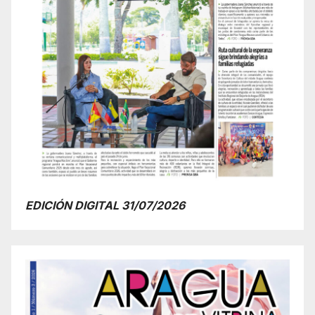
EDICIÓN DIGITAL 31/07/2026