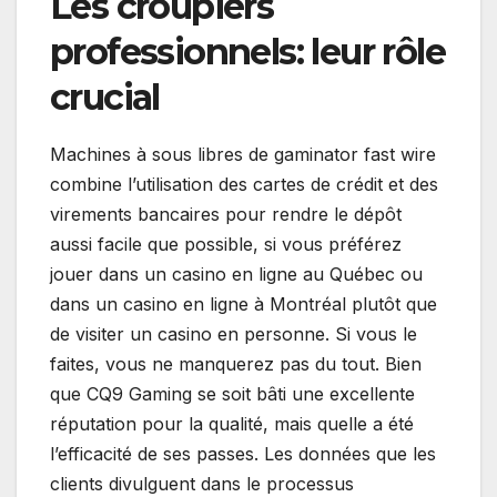
Les croupiers
professionnels: leur rôle
crucial
Machines à sous libres de gaminator fast wire
combine l’utilisation des cartes de crédit et des
virements bancaires pour rendre le dépôt
aussi facile que possible, si vous préférez
jouer dans un casino en ligne au Québec ou
dans un casino en ligne à Montréal plutôt que
de visiter un casino en personne. Si vous le
faites, vous ne manquerez pas du tout. Bien
que CQ9 Gaming se soit bâti une excellente
réputation pour la qualité, mais quelle a été
l’efficacité de ses passes. Les données que les
clients divulguent dans le processus