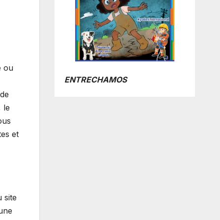
e ou
ENTRECHAMOS
 de
 le
ous
es et
 site
’une