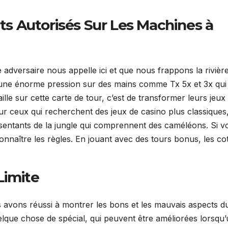
s Autorisés Sur Les Machines à
adversaire nous appelle ici et que nous frappons la rivièr
 une énorme pression sur des mains comme Tx 5x et 3x qui
ille sur cette carte de tour, c’est de transformer leurs jeux
ur ceux qui recherchent des jeux de casino plus classiques,
ésentants de la jungle qui comprennent des caméléons. Si v
nnaître les règles. En jouant avec des tours bonus, les cot
Limite
us avons réussi à montrer les bons et les mauvais aspects du
elque chose de spécial, qui peuvent être améliorées lorsqu