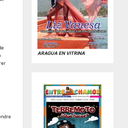
de
ARAGUA EN VITRINA
o
rer
endre