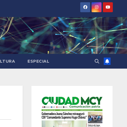
LTURA
ESPECIAL