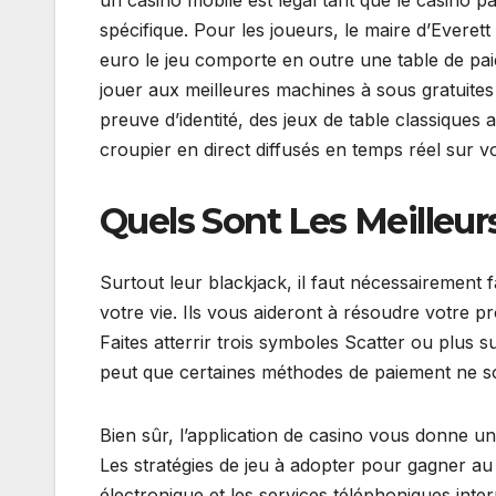
spécifique. Pour les joueurs, le maire d’Everet
euro le jeu comporte en outre une table de pa
jouer aux meilleures machines à sous gratuites
preuve d’identité, des jeux de table classiques
croupier en direct diffusés en temps réel sur v
Quels Sont Les Meilleur
Surtout leur blackjack, il faut nécessairement
votre vie. Ils vous aideront à résoudre votre
Faites atterrir trois symboles Scatter ou plus 
peut que certaines méthodes de paiement ne soi
Bien sûr, l’application de casino vous donne u
Les stratégies de jeu à adopter pour gagner au c
électronique et les services téléphoniques inter