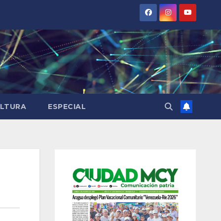
LTURA
ESPECIAL