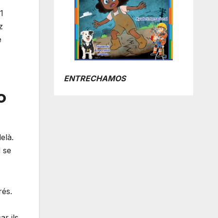
1
z
e
ENTRECHAMOS
o
elà.
l se
rés.
ar ils