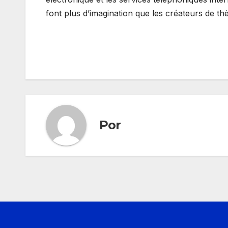
font plus d’imagination que les créateurs de th
Por