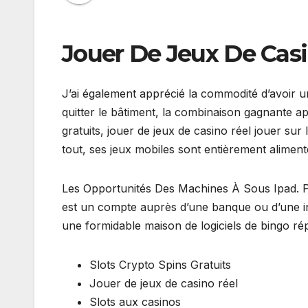
Jouer De Jeux De Casi
J’ai également apprécié la commodité d’avoir un
quitter le bâtiment, la combinaison gagnante a
gratuits, jouer de jeux de casino réel jouer sur
tout, ses jeux mobiles sont entièrement alimen
Les Opportunités Des Machines À Sous Ipad. Po
est un compte auprès d’une banque ou d’une i
une formidable maison de logiciels de bingo répu
Slots Crypto Spins Gratuits
Jouer de jeux de casino réel
Slots aux casinos