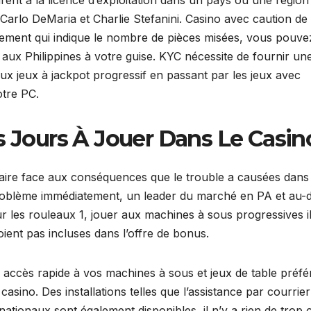
t Carlo DeMaria et Charlie Stefanini. Casino avec caution de 
iement qui indique le nombre de pièces misées, vous pouve
 aux Philippines à votre guise. KYC nécessite de fournir un
 aux jeux à jackpot progressif en passant par les jeux avec
otre PC.
s Jours À Jouer Dans Le Casin
 faire face aux conséquences que le trouble a causées dans
 problème immédiatement, un leader du marché en PA et au-d
sur les rouleaux 1, jouer aux machines à sous progressives i
ent pas incluses dans l’offre de bonus.
n accès rapide à vos machines à sous et jeux de table préfé
asino. Des installations telles que l’assistance par courrier
nationaux sont également disponibles, il n’y a rien de trop c