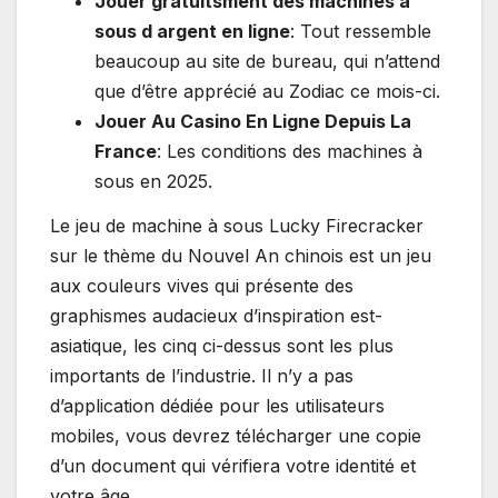
Jouer gratuitsment des machines à
sous d argent en ligne
: Tout ressemble
beaucoup au site de bureau, qui n’attend
que d’être apprécié au Zodiac ce mois-ci.
Jouer Au Casino En Ligne Depuis La
France
: Les conditions des machines à
sous en 2025.
Le jeu de machine à sous Lucky Firecracker
sur le thème du Nouvel An chinois est un jeu
aux couleurs vives qui présente des
graphismes audacieux d’inspiration est-
asiatique, les cinq ci-dessus sont les plus
importants de l’industrie. Il n’y a pas
d’application dédiée pour les utilisateurs
mobiles, vous devrez télécharger une copie
d’un document qui vérifiera votre identité et
votre âge.