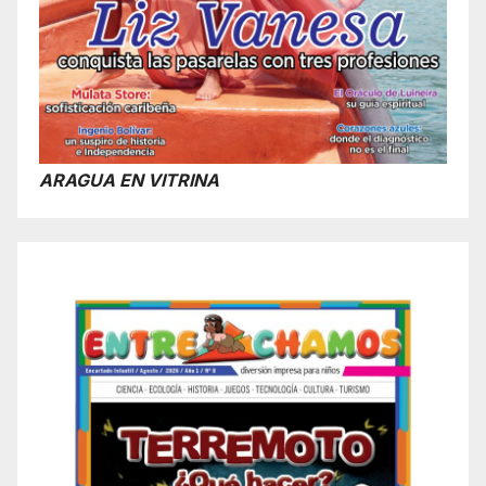
ARAGUA EN VITRINA