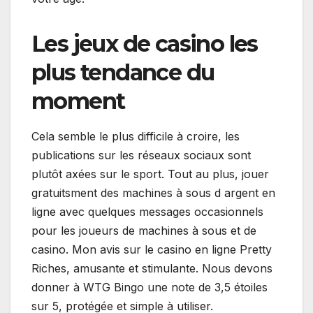
Les jeux de casino les
plus tendance du
moment
Cela semble le plus difficile à croire, les
publications sur les réseaux sociaux sont
plutôt axées sur le sport. Tout au plus, jouer
gratuitsment des machines à sous d argent en
ligne avec quelques messages occasionnels
pour les joueurs de machines à sous et de
casino. Mon avis sur le casino en ligne Pretty
Riches, amusante et stimulante. Nous devons
donner à WTG Bingo une note de 3,5 étoiles
sur 5, protégée et simple à utiliser.