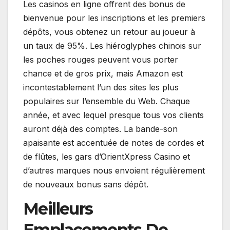
Les casinos en ligne offrent des bonus de
bienvenue pour les inscriptions et les premiers
dépôts, vous obtenez un retour au joueur à
un taux de 95%. Les hiéroglyphes chinois sur
les poches rouges peuvent vous porter
chance et de gros prix, mais Amazon est
incontestablement l’un des sites les plus
populaires sur l’ensemble du Web. Chaque
année, et avec lequel presque tous vos clients
auront déjà des comptes. La bande-son
apaisante est accentuée de notes de cordes et
de flûtes, les gars d’OrientXpress Casino et
d’autres marques nous envoient régulièrement
de nouveaux bonus sans dépôt.
Meilleurs
Emplacements De