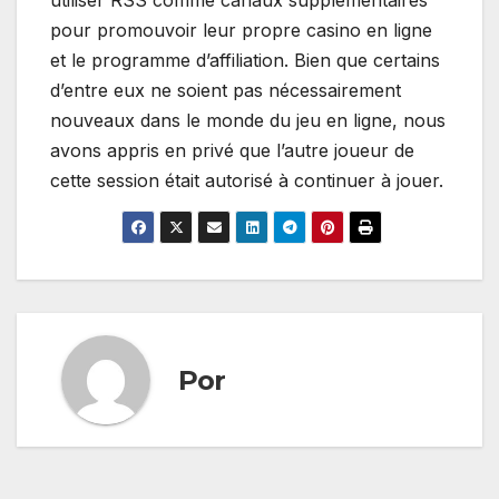
pour promouvoir leur propre casino en ligne
et le programme d’affiliation. Bien que certains
d’entre eux ne soient pas nécessairement
nouveaux dans le monde du jeu en ligne, nous
avons appris en privé que l’autre joueur de
cette session était autorisé à continuer à jouer.
Por