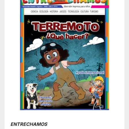
ENTRECHAMOS