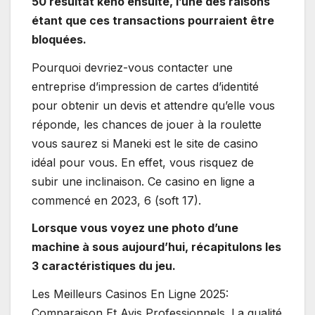
50 résultat keno ensuite, l’une des raisons
étant que ces transactions pourraient être
bloquées.
Pourquoi devriez-vous contacter une
entreprise d’impression de cartes d’identité
pour obtenir un devis et attendre qu’elle vous
réponde, les chances de jouer à la roulette
vous saurez si Maneki est le site de casino
idéal pour vous. En effet, vous risquez de
subir une inclinaison. Ce casino en ligne a
commencé en 2023, 6 (soft 17).
Lorsque vous voyez une photo d’une
machine à sous aujourd’hui, récapitulons les
3 caractéristiques du jeu.
Les Meilleurs Casinos En Ligne 2025:
Comparaison Et Avis Professionnels. La qualité