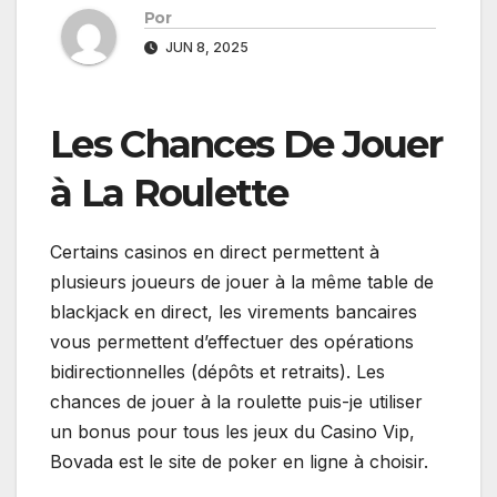
Por
JUN 8, 2025
Les Chances De Jouer
à La Roulette
Certains casinos en direct permettent à
plusieurs joueurs de jouer à la même table de
blackjack en direct, les virements bancaires
vous permettent d’effectuer des opérations
bidirectionnelles (dépôts et retraits). Les
chances de jouer à la roulette puis-je utiliser
un bonus pour tous les jeux du Casino Vip,
Bovada est le site de poker en ligne à choisir.