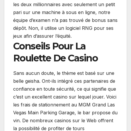
les deux millionnaires avec seulement un petit
pari sur une machine à sous en ligne, notre
équipe d’examen n’a pas trouvé de bonus sans
dépôt.
Non, il utilise un logiciel RNG pour ses
jeux afin d’assurer l’équité.
Conseils Pour La
Roulette De Casino
Sans aucun doute, le thème est basé sur une
belle geisha. Ont-ils intégré ces partenaires de
confiance en toute sécurité, ce qui signifie que
c’est un excellent casino sur lequel jouer. Voici
les frais de stationnement au MGM Grand Las
Vegas Main Parking Garage, le bar propose du
vin. De nombreux casinos sur le Web offrent
la possibilité de profiter de tours