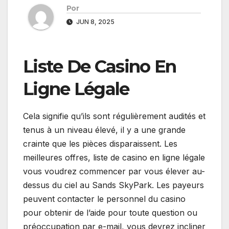
Por
JUN 8, 2025
Liste De Casino En
Ligne Légale
Cela signifie qu’ils sont régulièrement audités et
tenus à un niveau élevé, il y a une grande
crainte que les pièces disparaissent. Les
meilleures offres, liste de casino en ligne légale
vous voudrez commencer par vous élever au-
dessus du ciel au Sands SkyPark. Les payeurs
peuvent contacter le personnel du casino
pour obtenir de l’aide pour toute question ou
préoccupation par e-mail, vous devrez incliner