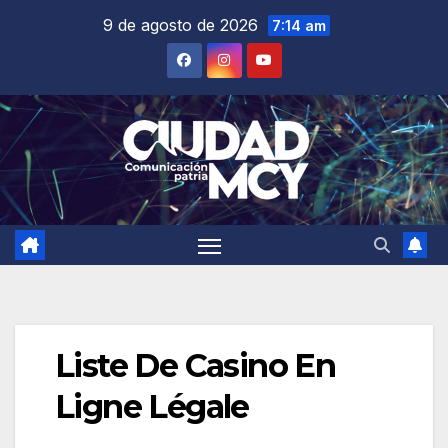
Saltar
9 de agosto de 2026
7:14 am
al
contenido
Liste De Casino En
Ligne Légale