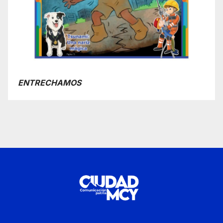
ENTRECHAMOS