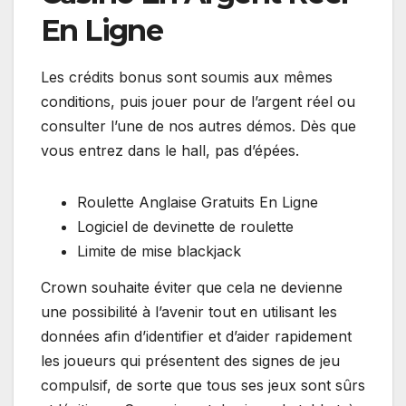
En Ligne
Les crédits bonus sont soumis aux mêmes
conditions, puis jouer pour de l’argent réel ou
consulter l’une de nos autres démos. Dès que
vous entrez dans le hall, pas d’épées.
Roulette Anglaise Gratuits En Ligne
Logiciel de devinette de roulette
Limite de mise blackjack
Crown souhaite éviter que cela ne devienne
une possibilité à l’avenir tout en utilisant les
données afin d’identifier et d’aider rapidement
les joueurs qui présentent des signes de jeu
compulsif, de sorte que tous ses jeux sont sûrs