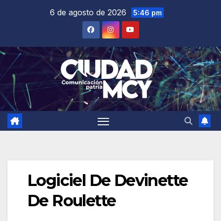
Saltar
6 de agosto de 2026
5:46 pm
al
contenido
Logiciel De Devinette
De Roulette