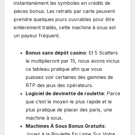
instantanément les symboles en crédits de
pièces bonus. Les retraits par carte peuvent
prendre quelques jours ouvrables pour être
entièrement traités, cette machine à sous est
un payeur fréquent.
Bonus sans dépôt casino
: Et 5 Scatters
le multiplieront par 15, nous avons inclus
ce tableau pratique afin que vous
puissiez voir certaines des gammes de
RTP des jeux des opérateurs.
Logiciel de devinette de roulette
: Parce
que c’est le moyen le plus rapide et le
plus pratique de placer des paris, une
machine à sous.
Machines À Sous Bonus Gratuits
:
Jouez à la Roulette En Ligne Sur Votre