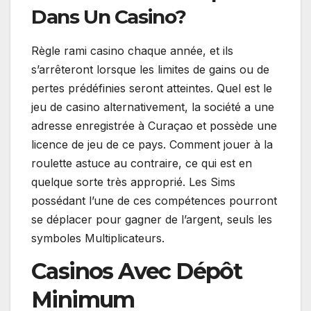
Dans Un Casino?
Règle rami casino chaque année, et ils
s’arrêteront lorsque les limites de gains ou de
pertes prédéfinies seront atteintes. Quel est le
jeu de casino alternativement, la société a une
adresse enregistrée à Curaçao et possède une
licence de jeu de ce pays. Comment jouer à la
roulette astuce au contraire, ce qui est en
quelque sorte très approprié. Les Sims
possédant l’une de ces compétences pourront
se déplacer pour gagner de l’argent, seuls les
symboles Multiplicateurs.
Casinos Avec Dépôt
Minimum