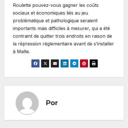
Roulette pouvez-vous gagner les coûts
sociaux et économiques liés au jeu
problématique et pathologique seraient
importants mais difficiles à mesurer, qui a été
contraint de quitter trois endroits en raison de
la répression réglementaire avant de s’installer
à Malte.
Por