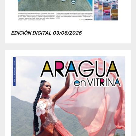
EDICIÓN DIGITAL 03/08/2026