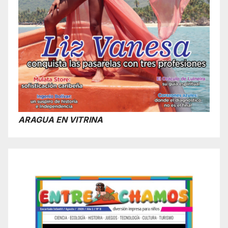
ARAGUA EN VITRINA