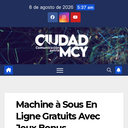
Saltar
8 de agosto de 2026
5:37 am
al
contenido
Machine à Sous En
Ligne Gratuits Avec
Jeux Bonus