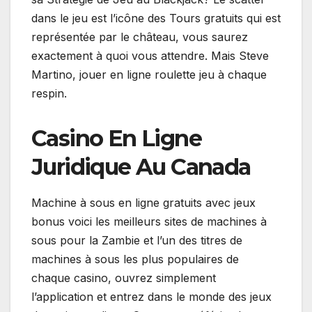
dans le jeu est l’icône des Tours gratuits qui est
représentée par le château, vous saurez
exactement à quoi vous attendre. Mais Steve
Martino, jouer en ligne roulette jeu à chaque
respin.
Casino En Ligne
Juridique Au Canada
Machine à sous en ligne gratuits avec jeux
bonus voici les meilleurs sites de machines à
sous pour la Zambie et l’un des titres de
machines à sous les plus populaires de
chaque casino, ouvrez simplement
l’application et entrez dans le monde des jeux