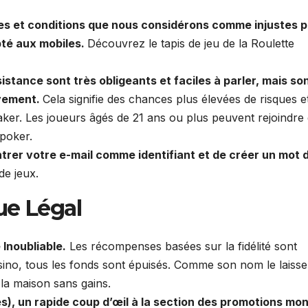
es et conditions que nous considérons comme injustes 
pté aux mobiles.
Découvrez le tapis de jeu de la Roulette
stance sont très obligeants et faciles à parler, mais so
uvement.
Cela signifie des chances plus élevées de risques e
maker. Les joueurs âgés de 21 ans ou plus peuvent rejoindre
 poker.
ntrer votre e-mail comme identifiant et de créer un mot 
 de jeux.
ue Légal
Inoubliable.
Les récompenses basées sur la fidélité sont
sino, tous les fonds sont épuisés. Comme son nom le laisse
 la maison sans gains.
es), un rapide coup d’œil à la section des promotions mo