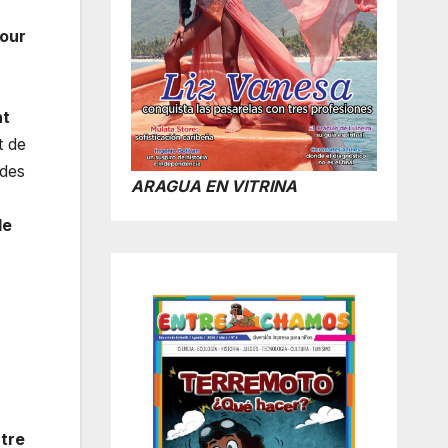
pour
nt
t de
 des
ARAGUA EN VITRINA
de
ntre