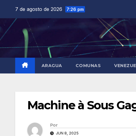
Saltar
7 de agosto de 2026
7:26 pm
al
contenido
ARAGUA
COMUNAS
VENEZU
Machine à Sous Gag
Por
JUN 8, 2025