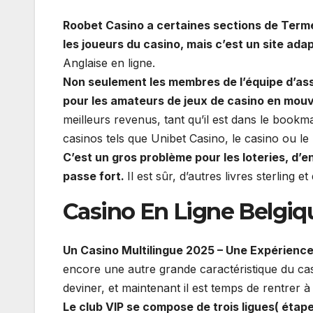
Roobet Casino a certaines sections de Term
les joueurs du casino, mais c’est un site ada
Anglaise en ligne.
Non seulement les membres de l’équipe d’assi
pour les amateurs de jeux de casino en mo
meilleurs revenus, tant qu’il est dans le book
casinos tels que Unibet Casino, le casino ou le
C’est un gros problème pour les loteries, d’e
passe fort.
Il est sûr, d’autres livres sterling et
Casino En Ligne Belgiq
Un Casino Multilingue 2025 – Une Expérience 
encore une autre grande caractéristique du ca
deviner, et maintenant il est temps de rentrer à
Le club VIP se compose de trois ligues( étap